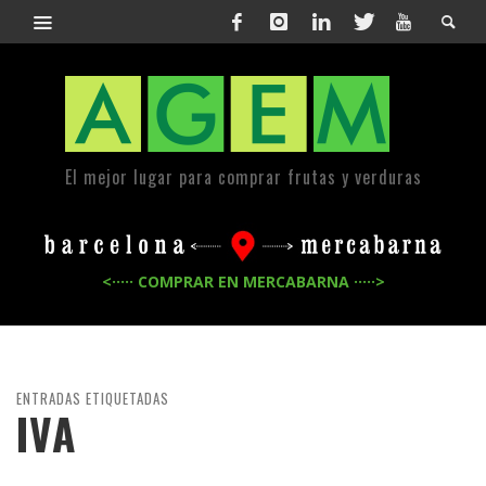
El mejor lugar para comprar frutas y verduras
<····· COMPRAR EN MERCABARNA ·····>
ENTRADAS ETIQUETADAS
IVA