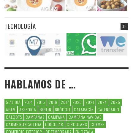
TECNOLOGÍA
05
HABLAMOS DE …
5 AL DIA
2014
2015
2016
2017
2020
2021
2024
2025
AGEM
ASESORIA
BERLIN
BRÓCOLI
CALABACÍN
CALENDARIO
CALÇOTS
CAMPAÑAS
CAMPAÑA
CAMPAÑA NAVIDAD
CARME RUSCALLEDA
CIRCULAR
CIRCULARS
COEMFE
COMERCIO EXTERIOR
DE TEMPORADA
EN CATALÀ