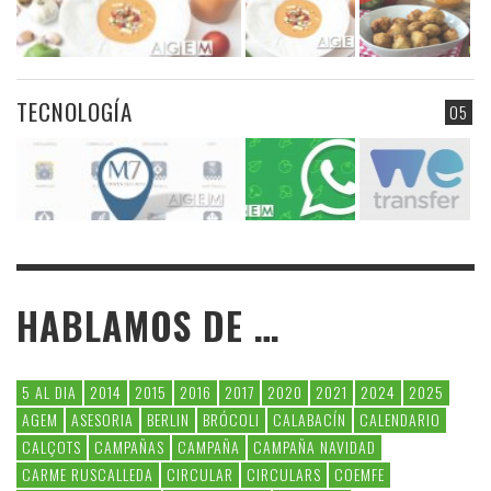
TECNOLOGÍA
05
HABLAMOS DE …
5 AL DIA
2014
2015
2016
2017
2020
2021
2024
2025
AGEM
ASESORIA
BERLIN
BRÓCOLI
CALABACÍN
CALENDARIO
CALÇOTS
CAMPAÑAS
CAMPAÑA
CAMPAÑA NAVIDAD
CARME RUSCALLEDA
CIRCULAR
CIRCULARS
COEMFE