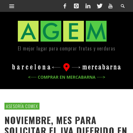
El mejor lugar para comprar frutas y verduras
<····· COMPRAR EN MERCABARNA ·····>
ASESORÍA COMEX
NOVIEMBRE, MES PARA
SOLICITAR EL IVA DIFERIDO EN