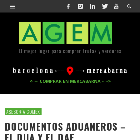
El mejor lugar para comprar frutas y verduras
<····· COMPRAR EN MERCABARNA ·····>
ASESORÍA COMEX
DOCUMENTOS ADUANEROS –
EL DUA Y EL DAE