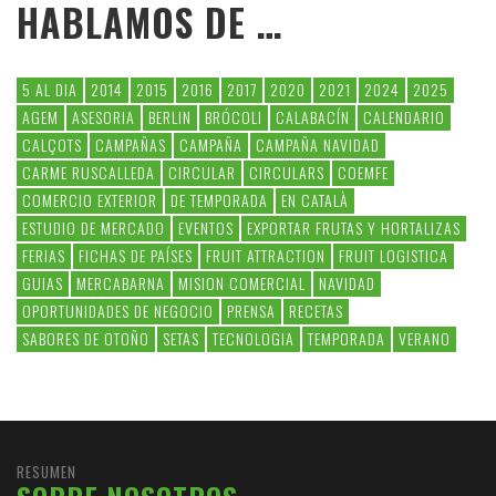
HABLAMOS DE …
5 AL DIA
2014
2015
2016
2017
2020
2021
2024
2025
AGEM
ASESORIA
BERLIN
BRÓCOLI
CALABACÍN
CALENDARIO
CALÇOTS
CAMPAÑAS
CAMPAÑA
CAMPAÑA NAVIDAD
CARME RUSCALLEDA
CIRCULAR
CIRCULARS
COEMFE
COMERCIO EXTERIOR
DE TEMPORADA
EN CATALÀ
ESTUDIO DE MERCADO
EVENTOS
EXPORTAR FRUTAS Y HORTALIZAS
FERIAS
FICHAS DE PAÍSES
FRUIT ATTRACTION
FRUIT LOGISTICA
GUIAS
MERCABARNA
MISION COMERCIAL
NAVIDAD
OPORTUNIDADES DE NEGOCIO
PRENSA
RECETAS
SABORES DE OTOÑO
SETAS
TECNOLOGIA
TEMPORADA
VERANO
RESUMEN