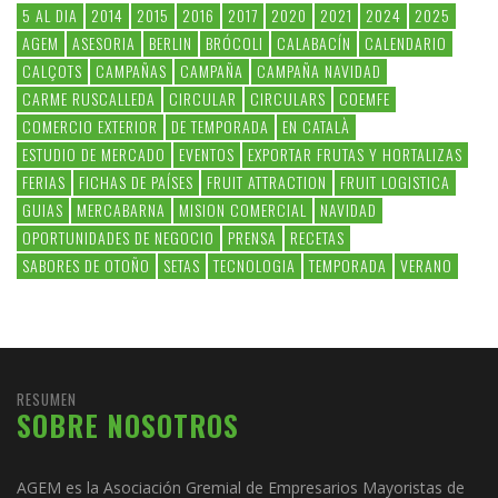
5 AL DIA
2014
2015
2016
2017
2020
2021
2024
2025
AGEM
ASESORIA
BERLIN
BRÓCOLI
CALABACÍN
CALENDARIO
CALÇOTS
CAMPAÑAS
CAMPAÑA
CAMPAÑA NAVIDAD
CARME RUSCALLEDA
CIRCULAR
CIRCULARS
COEMFE
COMERCIO EXTERIOR
DE TEMPORADA
EN CATALÀ
ESTUDIO DE MERCADO
EVENTOS
EXPORTAR FRUTAS Y HORTALIZAS
FERIAS
FICHAS DE PAÍSES
FRUIT ATTRACTION
FRUIT LOGISTICA
GUIAS
MERCABARNA
MISION COMERCIAL
NAVIDAD
OPORTUNIDADES DE NEGOCIO
PRENSA
RECETAS
SABORES DE OTOÑO
SETAS
TECNOLOGIA
TEMPORADA
VERANO
RESUMEN
SOBRE NOSOTROS
AGEM es la Asociación Gremial de Empresarios Mayoristas de