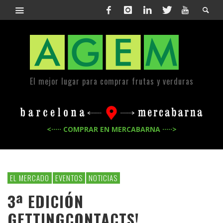
El mejor lugar para comprar frutas y verduras
<····· COMPRAR EN MERCABARNA ·····>
EL MERCADO
EVENTOS
NOTICIAS
3ª EDICIÓN
GETTINGCONTACTS!