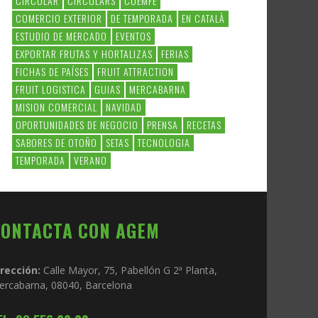
CIRCULAR
CIRCULARS
COEMFE
COMERCIO EXTERIOR
DE TEMPORADA
EN CATALÀ
ESTUDIO DE MERCADO
EVENTOS
EXPORTAR FRUTAS Y HORTALIZAS
FERIAS
FICHAS DE PAÍSES
FRUIT ATTRACTION
FRUIT LOGISTICA
GUIAS
MERCABARNA
MISION COMERCIAL
NAVIDAD
OPORTUNIDADES DE NEGOCIO
PRENSA
RECETAS
SABORES DE OTOÑO
SETAS
TECNOLOGIA
TEMPORADA
VERANO
CONTACTA CON AGEM
irección:
Calle Mayor, 75, Pabellón G 2ª Planta,
ercabarna, 08040, Barcelona