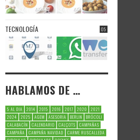
TECNOLOGÍA
05
HABLAMOS DE …
5 AL DIA
2014
2015
2016
2017
2020
2021
2024
2025
AGEM
ASESORIA
BERLIN
BRÓCOLI
CALABACÍN
CALENDARIO
CALÇOTS
CAMPAÑAS
CAMPAÑA
CAMPAÑA NAVIDAD
CARME RUSCALLEDA