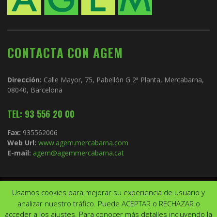
CONTACTA CON AGEM
Dirección:
Calle Mayor, 75, Pabellón G 2ª Planta, Mercabarna,
08040, Barcelona
TEL: 93 556 20 00
Fax:
935562006
Web Url:
www.agem.mercabarna.com
E-mail:
agem@agemmercabarna.cat
Usamos cookies para mejorar su experiencia de usuario y
Copyright © 2021.
AGEM
. Todos los derechos reservados. Diseño de
analizar nuestro tráfico. Puede ACEPTAR o RECHAZAR o
Aviso Legal
Política de privacidad
acceder a los ajustes. Para conocer más detalles incluyendo la