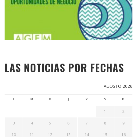
LAS NOTICIAS POR FECHAS
AGOSTO 2026
L
M
X
J
V
S
D
1
2
3
4
5
6
7
8
9
10
11
12
13
14
15
16