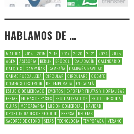
HABLAMOS DE …
5 AL DIA
2014
2015
2016
2017
2020
2021
2024
2025
AGEM
ASESORIA
BERLIN
BRÓCOLI
CALABACÍN
CALENDARIO
CALÇOTS
CAMPAÑAS
CAMPAÑA
CAMPAÑA NAVIDAD
CARME RUSCALLEDA
CIRCULAR
CIRCULARS
COEMFE
COMERCIO EXTERIOR
DE TEMPORADA
EN CATALÀ
ESTUDIO DE MERCADO
EVENTOS
EXPORTAR FRUTAS Y HORTALIZAS
FERIAS
FICHAS DE PAÍSES
FRUIT ATTRACTION
FRUIT LOGISTICA
GUIAS
MERCABARNA
MISION COMERCIAL
NAVIDAD
OPORTUNIDADES DE NEGOCIO
PRENSA
RECETAS
SABORES DE OTOÑO
SETAS
TECNOLOGIA
TEMPORADA
VERANO