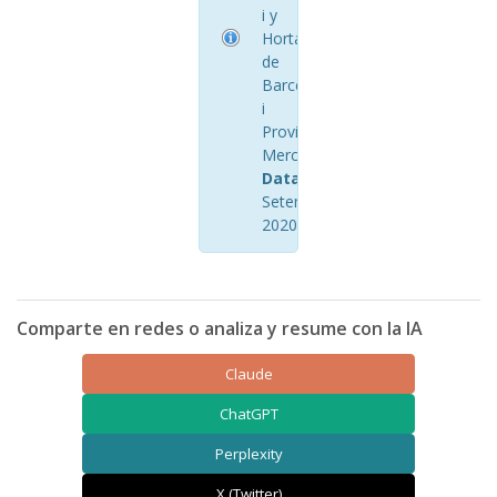
i y
Hortalisses
de
Barcelona
i
Provincia
Mercabarna
Data:
Setembre
2020
Comparte en redes o analiza y resume con la IA
Claude
ChatGPT
Perplexity
X (Twitter)