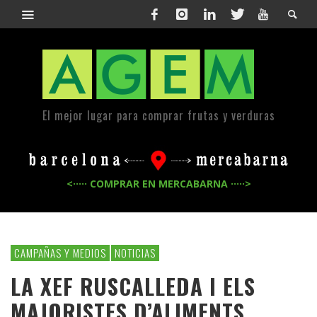
El mejor lugar para comprar frutas y verduras
<····· COMPRAR EN MERCABARNA ·····>
CAMPAÑAS Y MEDIOS
NOTICIAS
LA XEF RUSCALLEDA I ELS
MAJORISTES D’ALIMENTS