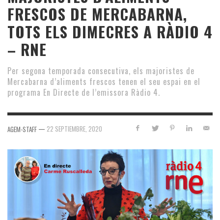
FRESCOS DE MERCABARNA,
TOTS ELS DIMECRES A RÀDIO 4
– RNE
Per segona temporada consecutiva, els majoristes de
Mercabarna d’aliments frescos tenen el seu espai en el
programa En Directe de l’emissora Ràdio 4.
—
22 SEPTIEMBRE, 2020
AGEM-STAFF