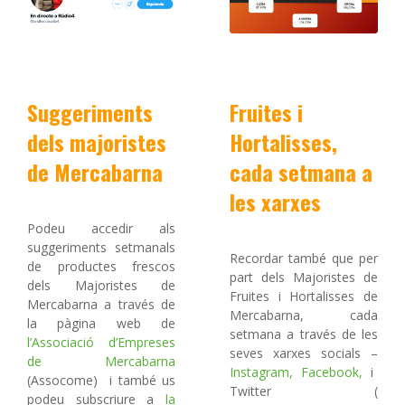
Suggeriments
Fruites i
dels majoristes
Hortalisses,
de Mercabarna
cada setmana a
les xarxes
Podeu accedir als
suggeriments setmanals
Recordar també que per
de productes frescos
part dels Majoristes de
dels Majoristes de
Fruites i Hortalisses de
Mercabarna a través de
Mercabarna, cada
la pàgina web de
setmana a través de les
l’Associació d’Empreses
seves xarxes socials –
de Mercabarna
Instagram,
Facebook,
i
(Assocome) i també us
Twitter (
podeu subscriure a
la