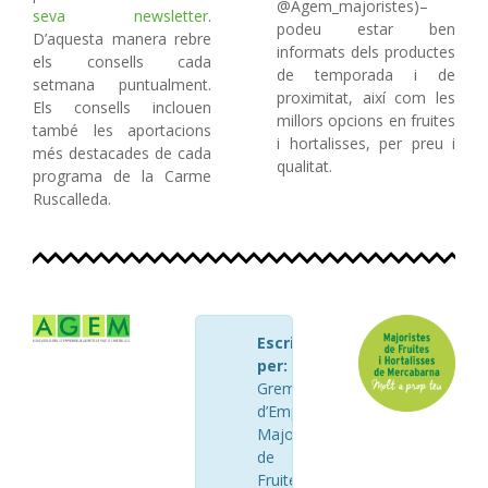
@Agem_majoristes)–
seva newsletter
.
podeu estar ben
D’aquesta manera rebre
informats dels productes
els consells cada
de temporada i de
setmana puntualment.
proximitat, així com les
Els consells inclouen
millors opcions en fruites
també les aportacions
i hortalisses, per preu i
més destacades de cada
qualitat.
programa de la Carme
Ruscalleda.
Escrit
per:
AGEM
Gremi
d’Empresaris
Majoristes
de
Fruites