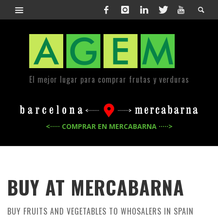
El mejor lugar para comprar frutas y verduras
<····· COMPRAR EN MERCABARNA ·····>
BUY AT MERCABARNA
BUY FRUITS AND VEGETABLES TO WHOSALERS IN SPAIN