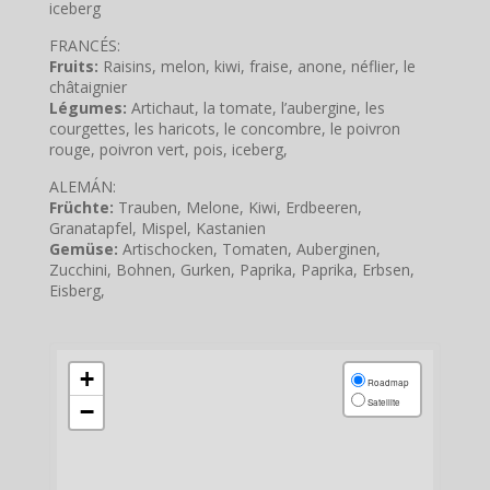
iceberg
FRANCÉS:
Fruits:
Raisins, melon, kiwi, fraise, anone, néflier, le
châtaignier
Légumes:
Artichaut, la tomate, l’aubergine, les
courgettes, les haricots, le concombre, le poivron
rouge, poivron vert, pois, iceberg,
ALEMÁN:
Früchte:
Trauben, Melone, Kiwi, Erdbeeren,
Granatapfel, Mispel, Kastanien
Gemüse:
Artischocken, Tomaten, Auberginen,
Zucchini, Bohnen, Gurken, Paprika, Paprika, Erbsen,
Eisberg,
+
Roadmap
Satellite
−