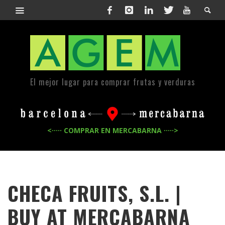
El mejor lugar para comprar frutas y verduras
<····· COMPRAR EN MERCABARNA ·····>
CHECA FRUITS, S.L. |
BUY AT MERCABARNA