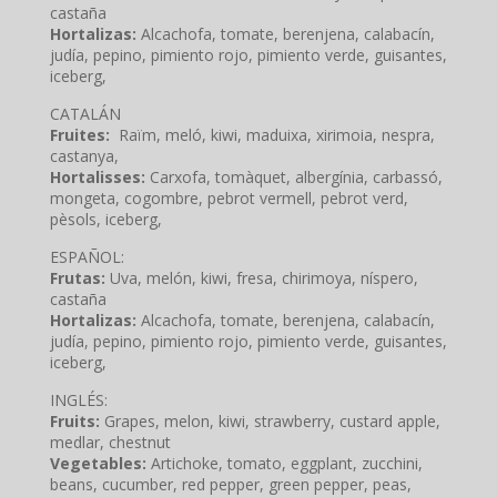
castaña
Hortalizas:
Alcachofa, tomate, berenjena, calabacín,
judía, pepino, pimiento rojo, pimiento verde, guisantes,
iceberg,
CATALÁN
Fruites:
Raïm, meló, kiwi, maduixa, xirimoia, nespra,
castanya,
Hortalisses:
Carxofa, tomàquet, albergínia, carbassó,
mongeta, cogombre, pebrot vermell, pebrot verd,
pèsols, iceberg,
ESPAÑOL:
Frutas:
Uva, melón, kiwi, fresa, chirimoya, níspero,
castaña
Hortalizas:
Alcachofa, tomate, berenjena, calabacín,
judía, pepino, pimiento rojo, pimiento verde, guisantes,
iceberg,
INGLÉS:
Fruits:
Grapes, melon, kiwi, strawberry, custard apple,
medlar, chestnut
Vegetables:
Artichoke, tomato, eggplant, zucchini,
beans, cucumber, red pepper, green pepper, peas,