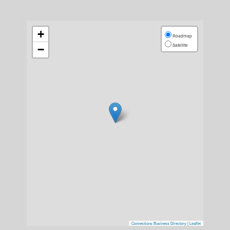
+
Roadmap
Satellite
−
Connections Business Directory
|
Leaflet