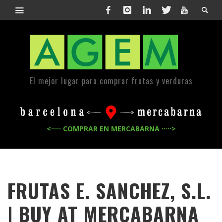
El mejor lugar para comprar frutas y verduras
<····· COMPRAR EN MERCABARNA ·····>
FRUTAS E. SANCHEZ, S.L.
| BUY AT MERCABARNA