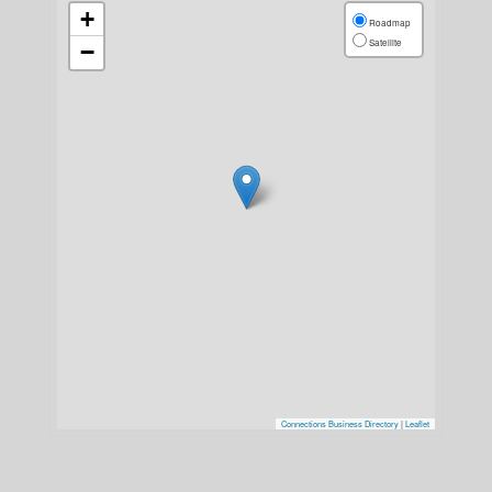
+
Roadmap
Satellite
−
Connections Business Directory
|
Leaflet