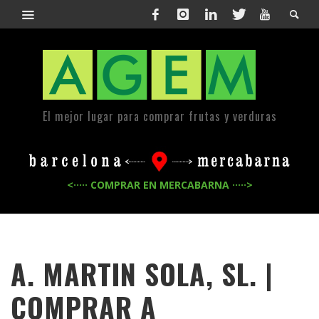
El mejor lugar para comprar frutas y verduras
<····· COMPRAR EN MERCABARNA ·····>
A. MARTIN SOLA, SL. |
COMPRAR A