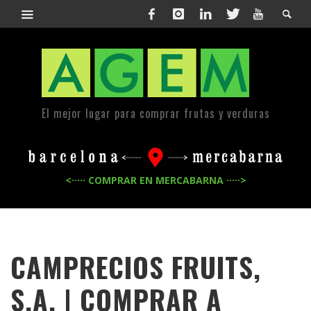
El mejor lugar para comprar frutas y verduras
<····· COMPRAR EN MERCABARNA ·····>
CAMPRECIOS FRUITS,
S.A. | COMPRAR A