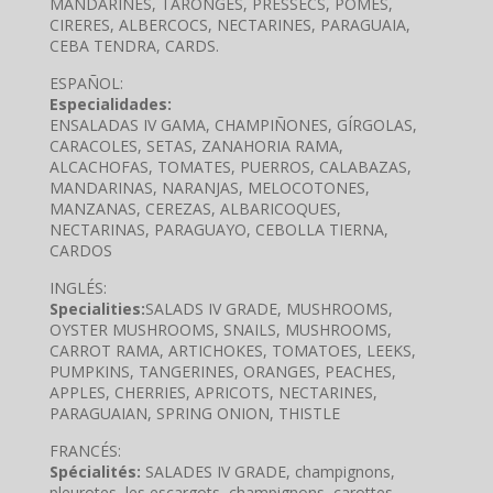
MANDARINES, TARONGES, PRESSECS, POMES,
CIRERES, ALBERCOCS, NECTARINES, PARAGUAIA,
CEBA TENDRA, CARDS.
ESPAÑOL:
Especialidades:
ENSALADAS IV GAMA, CHAMPIÑONES, GÍRGOLAS,
CARACOLES, SETAS, ZANAHORIA RAMA,
ALCACHOFAS, TOMATES, PUERROS, CALABAZAS,
MANDARINAS, NARANJAS, MELOCOTONES,
MANZANAS, CEREZAS, ALBARICOQUES,
NECTARINAS, PARAGUAYO, CEBOLLA TIERNA,
CARDOS
INGLÉS:
Specialities:
SALADS IV GRADE, MUSHROOMS,
OYSTER MUSHROOMS, SNAILS, MUSHROOMS,
CARROT RAMA, ARTICHOKES, TOMATOES, LEEKS,
PUMPKINS, TANGERINES, ORANGES, PEACHES,
APPLES, CHERRIES, APRICOTS, NECTARINES,
PARAGUAIAN, SPRING ONION, THISTLE
FRANCÉS:
Spécialités:
SALADES IV GRADE, champignons,
pleurotes, les escargots, champignons, carottes,