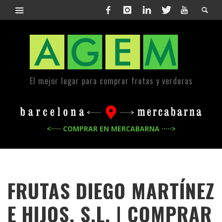
El mejor lugar para comprar frutas y verduras
<····· COMPRAR EN MERCABARNA ·····>
FRUTAS DIEGO MARTÍNEZ
E HIJOS, S.L. | COMPRAR