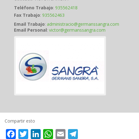
Teléfono Trabajo
:
935562418
Fax Trabajo
:
935562463
Email Trabajo
:
administracio@germanssangra.com
Email Personal
:
victor@germanssangra.com
Compartir esto
Facebook
Twitter
LinkedIn
WhatsApp
Email
Telegram