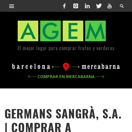
El mejor lugar para comprar frutas y verduras
<····· COMPRAR EN MERCABARNA ·····>
GERMANS SANGRÀ, S.A.
| COMPRAR A