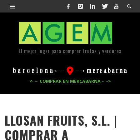
El mejor lugar para comprar frutas y verduras
<····· COMPRAR EN MERCABARNA ·····>
LLOSAN FRUITS, S.L. |
COMPRAR A