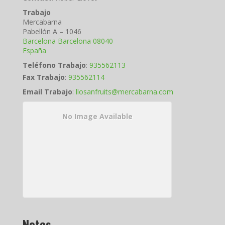
Trabajo
Mercabarna
Pabellón A – 1046
Barcelona
Barcelona
08040
España
Teléfono Trabajo
:
935562113
Fax Trabajo
:
935562114
Email Trabajo
:
llosanfruits@mercabarna.com
No Image Available
Notes