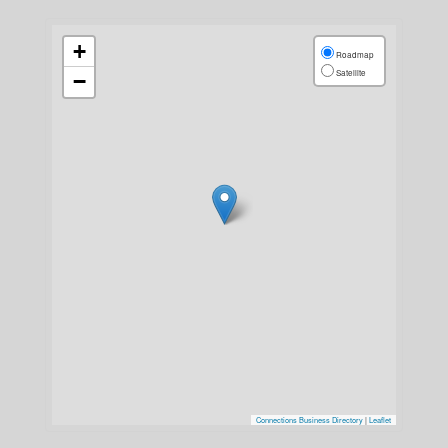
+
Roadmap
Satellite
−
Connections Business Directory
|
Leaflet