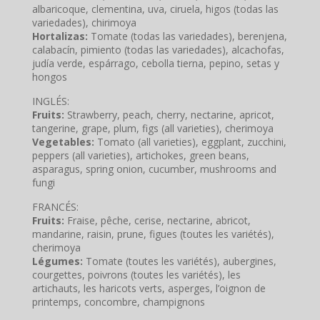
albaricoque, clementina, uva, ciruela, higos (todas las
variedades), chirimoya
Hortalizas:
Tomate (todas las variedades), berenjena,
calabacín, pimiento (todas las variedades), alcachofas,
judía verde, espárrago, cebolla tierna, pepino, setas y
hongos
INGLÉS:
Fruits:
Strawberry, peach, cherry, nectarine, apricot,
tangerine, grape, plum, figs (all varieties), cherimoya
Vegetables:
Tomato (all varieties), eggplant, zucchini,
peppers (all varieties), artichokes, green beans,
asparagus, spring onion, cucumber, mushrooms and
fungi
FRANCÉS:
Fruits:
Fraise, pêche, cerise, nectarine, abricot,
mandarine, raisin, prune, figues (toutes les variétés),
cherimoya
Légumes:
Tomate (toutes les variétés), aubergines,
courgettes, poivrons (toutes les variétés), les
artichauts, les haricots verts, asperges, l’oignon de
printemps, concombre, champignons