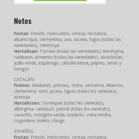
Notes
Frutas:
Fresón, melocotón, cereza, nectarina,
albaricoque, clementina, uva, ciruela, higos (todas las
variedades), chirimoya
Hortalizas:
Tomate (todas las variedades), berenjena,
calabacín, pimiento (todas las variedades), alcachofas,
judía verde, espárrago, cebolla tierna, pepino, setas y
hongos
CATALÁN:
Fruites:
Maduixot, préssec, cirera, nectarina, albercoc,
clementina, raïm, pruna, figues (totes les varietats),
xirimoia
Hortalisses:
Tomàquet (totes les varietats),
albergínia, carbassó, pebrot (totes les varietats),
carxofes, mongeta verda, espàrrec, ceba tendra,
cogombre, bolets i fongs
ESPAÑOL:
Frutas:
Fresón, melocotón, cereza, nectarina,