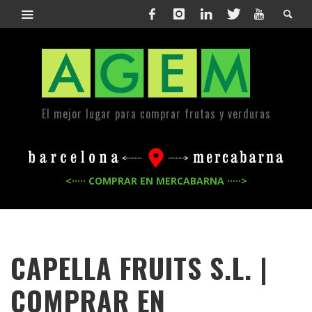
El mejor lugar para comprar frutas y verduras
<····· COMPRAR EN MERCABARNA ·····>
CAPELLA FRUITS S.L. |
COMPRAR EN