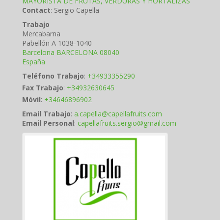
MAYORISTA DE FRUTAS, VERDURAS Y HORTALIZAS
Contact
:
Sergio
Capella
Trabajo
Mercabarna
Pabellón A 1038-1040
Barcelona
BARCELONA
08040
España
Teléfono Trabajo
:
+34933355290
Fax Trabajo
:
+34932630645
Móvil
:
+34646896902
Email Trabajo
:
a.capella@capellafruits.com
Email Personal
:
capellafruits.sergio@gmail.com