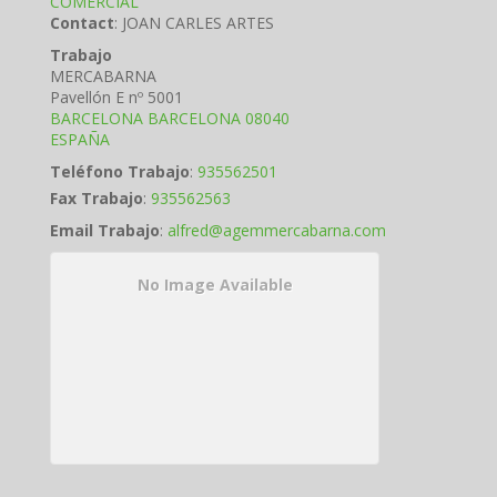
COMERCIAL
Contact
:
JOAN CARLES
ARTES
Trabajo
MERCABARNA
Pavellón E nº 5001
BARCELONA
BARCELONA
08040
ESPAÑA
Teléfono Trabajo
:
935562501
Fax Trabajo
:
935562563
Email Trabajo
:
alfred@agemmercabarna.com
No Image Available