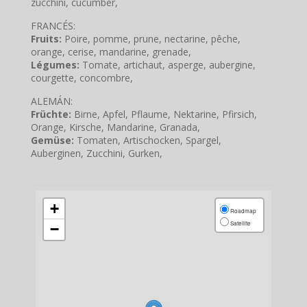
zucchini, cucumber,
FRANCÉS:
Fruits:
Poire, pomme, prune, nectarine, pêche,
orange, cerise, mandarine, grenade,
Légumes:
Tomate, artichaut, asperge, aubergine,
courgette, concombre,
ALEMÁN:
Früchte:
Birne, Apfel, Pflaume, Nektarine, Pfirsich,
Orange, Kirsche, Mandarine, Granada,
Gemüse:
Tomaten, Artischocken, Spargel,
Auberginen, Zucchini, Gurken,
+
Roadmap
Satellite
−