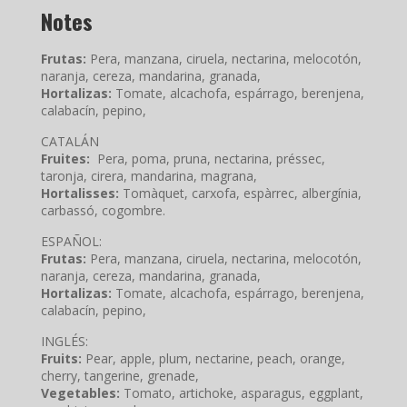
Notes
Frutas:
Pera, manzana, ciruela, nectarina, melocotón,
naranja, cereza, mandarina, granada,
Hortalizas:
Tomate, alcachofa, espárrago, berenjena,
calabacín, pepino,
CATALÁN
Fruites:
Pera, poma, pruna, nectarina, préssec,
taronja, cirera, mandarina, magrana,
Hortalisses:
Tomàquet, carxofa, espàrrec, albergínia,
carbassó, cogombre.
ESPAÑOL:
Frutas:
Pera, manzana, ciruela, nectarina, melocotón,
naranja, cereza, mandarina, granada,
Hortalizas:
Tomate, alcachofa, espárrago, berenjena,
calabacín, pepino,
INGLÉS:
Fruits:
Pear, apple, plum, nectarine, peach, orange,
cherry, tangerine, grenade,
Vegetables:
Tomato, artichoke, asparagus, eggplant,