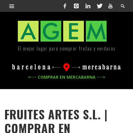
El mejor lugar para comprar frutas y verduras
<····· COMPRAR EN MERCABARNA ·····>
FRUITES ARTES S.L. |
COMPRAR EN