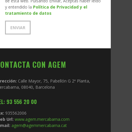
de esta web. Pulsando Enviar, Aceptas haber leído
y entendido la
Política de Privacidad y el
tratamiento de datos
CONTACTA CON AGEM
irección:
Calle Mayor, 75, Pabellón G 2ª Planta,
ercabarna, 08040, Barcelona
EL: 93 556 20 00
x:
935562006
eb Url:
www.agem.mercabarna.com
mail:
agem@agemmercabarna.cat