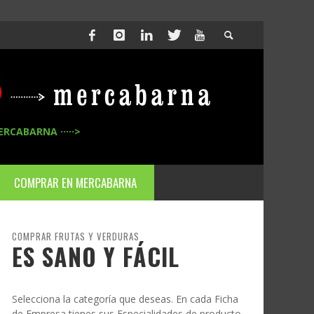
ERCABARNA ·····>
COMPRAR EN MERCABARNA
COMPRAR FRUTAS Y VERDURAS
ES SANO Y FÁCIL
Selecciona la categoría que deseas. En cada Ficha
de Empresa tienes sus Especialidades de producto