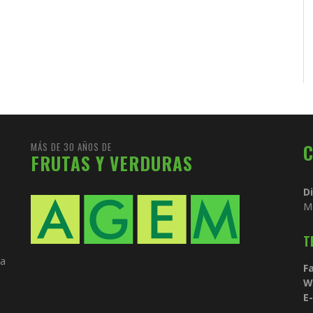
MÁS DE 30 AÑOS DE
FRUTAS Y VERDURAS
D
M
T
ia
Fa
W
E-