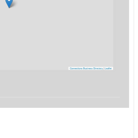
Connections Business Directory
|
Leaflet
am