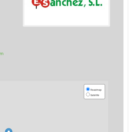
om
Roadmap
Satellite