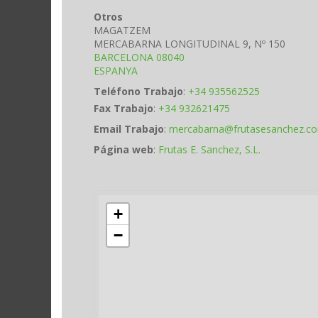
Otros
MAGATZEM
MERCABARNA LONGITUDINAL 9, Nº 150
BARCELONA
08040
ESPANYA
Teléfono Trabajo
:
+34 935562525
Fax Trabajo
:
+34 932621475
Email Trabajo
:
mercabarna@frutasesanchez.c
Página web
:
Frutas E. Sanchez, S.L.
+
−