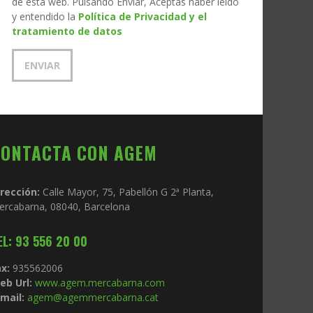
de esta web. Pulsando Enviar, Aceptas haber leído
y entendido la
Política de Privacidad y el
tratamiento de datos
CONTACTA CON AGEM
irección:
Calle Mayor, 75, Pabellón G 2ª Planta,
ercabarna, 08040, Barcelona
EL: 93 556 20 00
x:
935562006
eb Url:
www.agem.mercabarna.com
mail:
agem@agemmercabarna.cat