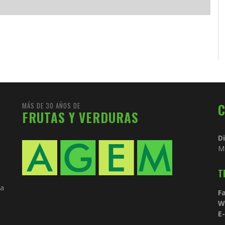
am
MÁS DE 30 AÑOS DE
FRUTAS Y VERDURAS
D
M
T
ia
Fa
W
E-