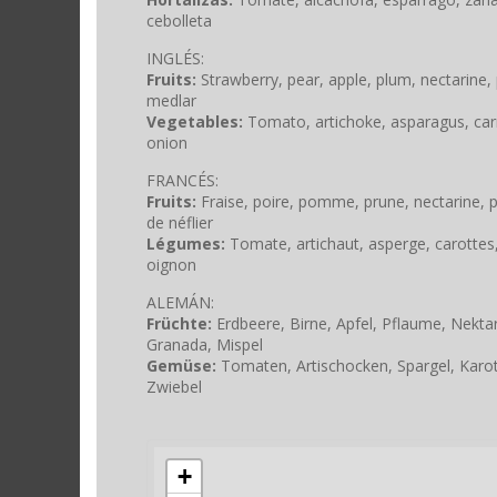
cebolleta
INGLÉS:
Fruits:
Strawberry, pear, apple, plum, nectarine, 
medlar
Vegetables:
Tomato, artichoke, asparagus, carr
onion
FRANCÉS:
Fruits:
Fraise, poire, pomme, prune, nectarine, p
de néflier
Légumes:
Tomate, artichaut, asperge, carottes,
oignon
ALEMÁN:
Früchte:
Erdbeere, Birne, Apfel, Pflaume, Nektar
Granada, Mispel
Gemüse:
Tomaten, Artischocken, Spargel, Karot
Zwiebel
+