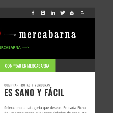
ERCABARNA ·····>
COMPRAR EN MERCABARNA
COMPRAR FRUTAS Y VERDURAS
ES SANO Y FÁCIL
Selecciona la categoría que deseas. En cada Ficha
de Empresa tienes sus Especialidades de producto