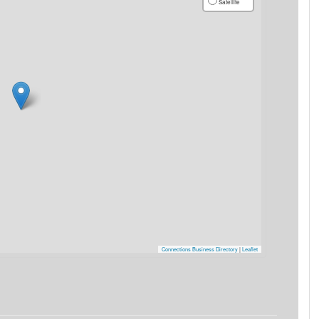
Satellite
Connections Business Directory
|
Leaflet