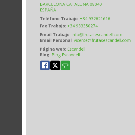
BARCELONA
CATALUÑA
08040
ESPAÑA
Teléfono Trabajo
:
+34 932621616
Fax Trabajo
:
+34 933350274
Email Trabajo
:
info@frutasescandell.com
Email Personal
:
vicente@frutasescandell.com
Página web
:
Escandell
Blog
:
Blog Escandell