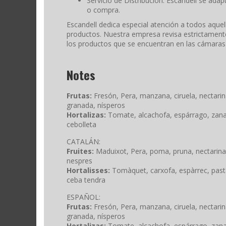
Servicio de Distribución: Escandell se ad
o compra.
Escandell dedica especial atención a todos aquel
productos. Nuestra empresa revisa estrictamente 
los productos que se encuentran en las cámaras d
Notes
Frutas:
Fresón, Pera, manzana, ciruela, nectarin
granada, nísperos
Hortalizas:
Tomate, alcachofa, espárrago, zanaho
cebolleta
CATALÁN:
Fruites:
Maduixot, Pera, poma, pruna, nectarina,
nespres
Hortalisses:
Tomàquet, carxofa, espàrrec, past
ceba tendra
ESPAÑOL:
Frutas:
Fresón, Pera, manzana, ciruela, nectarin
granada, nísperos
Hortalizas:
Tomate, alcachofa, espárrago, zanaho