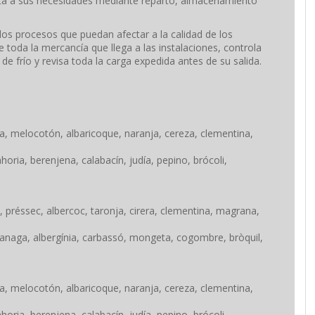
apta a sus necesidades mediante reparto, almacenamiento
los procesos que puedan afectar a la calidad de los
toda la mercancía que llega a las instalaciones, controla
e frío y revisa toda la carga expedida antes de su salida.
a, melocotón, albaricoque, naranja, cereza, clementina,
ria, berenjena, calabacín, judía, pepino, brócoli,
 préssec, albercoc, taronja, cirera, clementina, magrana,
anaga, albergínia, carbassó, mongeta, cogombre, bròquil,
a, melocotón, albaricoque, naranja, cereza, clementina,
ria, berenjena, calabacín, judía, pepino, brócoli,