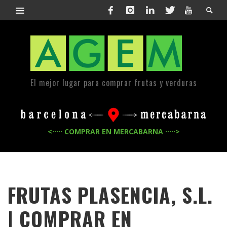
El mejor lugar para comprar frutas y verduras
<····· COMPRAR EN MERCABARNA ·····>
FRUTAS PLASENCIA, S.L.
| COMPRAR EN