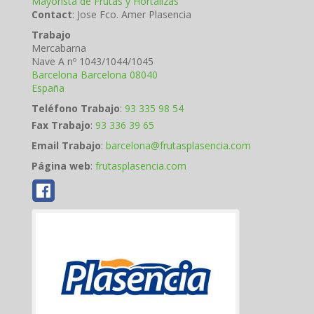
Mayorista de Frutas y Hortalizas
Contact
:
Jose Fco.
Amer Plasencia
Trabajo
Mercabarna
Nave A nº 1043/1044/1045
Barcelona
Barcelona
08040
España
Teléfono Trabajo
:
93 335 98 54
Fax Trabajo
:
93 336 39 65
Email Trabajo
:
barcelona@frutasplasencia.com
Página web
:
frutasplasencia.com