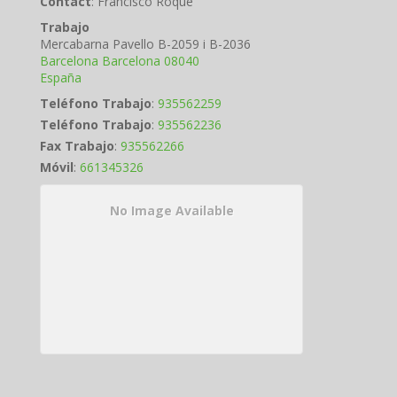
Contact
:
Francisco
Roqué
Trabajo
Mercabarna Pavello B-2059 i B-2036
Barcelona
Barcelona
08040
España
Teléfono Trabajo
:
935562259
Teléfono Trabajo
:
935562236
Fax Trabajo
:
935562266
Móvil
:
661345326
No Image Available