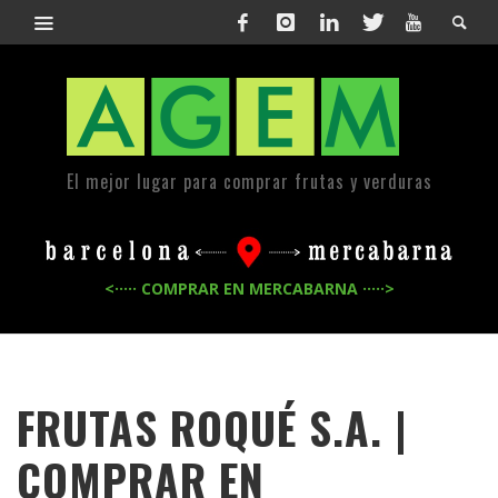
El mejor lugar para comprar frutas y verduras
<····· COMPRAR EN MERCABARNA ·····>
FRUTAS ROQUÉ S.A. |
COMPRAR EN