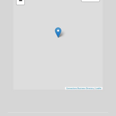
−
Connections Business Directory
|
Leaflet