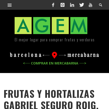
El mejor lugar para comprar frutas y verduras
<····· COMPRAR EN MERCABARNA ·····>
FRUTAS Y HORTALIZAS
GABRIEL SEGURO ROIG,