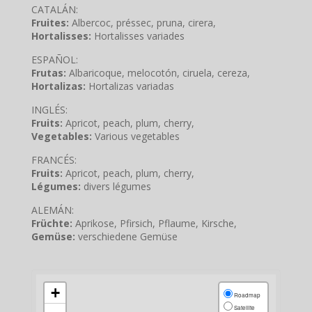
CATALÁN:
Fruites:
Albercoc, préssec, pruna, cirera,
Hortalisses:
Hortalisses variades
ESPAÑOL:
Frutas:
Albaricoque, melocotón, ciruela, cereza,
Hortalizas:
Hortalizas variadas
INGLÉS:
Fruits:
Apricot, peach, plum, cherry,
Vegetables:
Various vegetables
FRANCÉS:
Fruits:
Apricot, peach, plum, cherry,
Légumes:
divers légumes
ALEMÁN:
Früchte:
Aprikose, Pfirsich, Pflaume, Kirsche,
Gemüse:
verschiedene Gemüse
+
Roadmap
Satellite