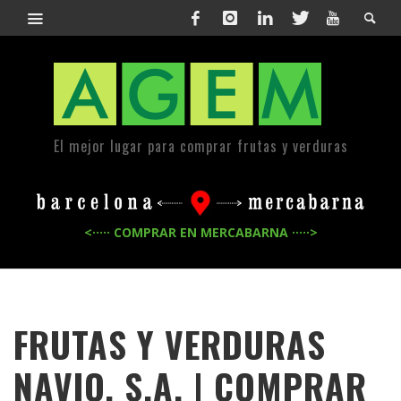
El mejor lugar para comprar frutas y verduras
<····· COMPRAR EN MERCABARNA ·····>
FRUTAS Y VERDURAS
NAVIO, S.A. | COMPRAR