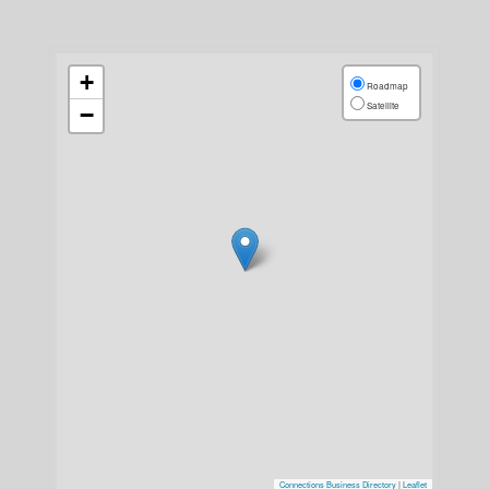
+
Roadmap
Satellite
−
Connections Business Directory
|
Leaflet