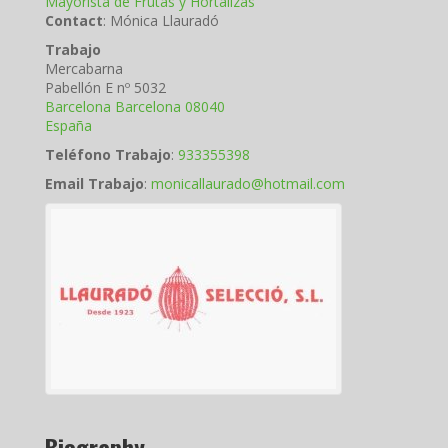
Mayorista de Frutas y Hortalizas
Contact
:
Mónica
Llauradó
Trabajo
Mercabarna
Pabellón E nº 5032
Barcelona
Barcelona
08040
España
Teléfono Trabajo
:
933355398
Email Trabajo
:
monicallaurado@hotmail.com
Biography