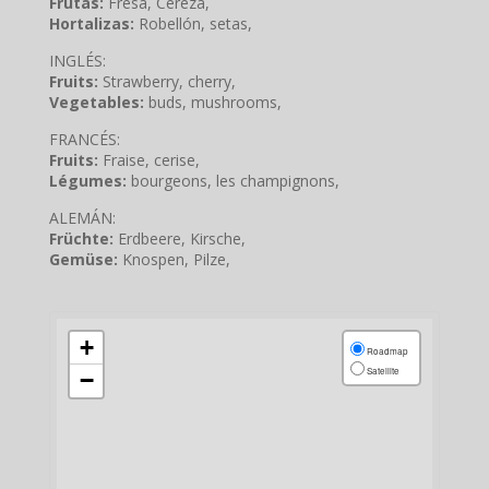
Frutas:
Fresa, Cereza,
Hortalizas:
Robellón, setas,
INGLÉS:
Fruits:
Strawberry, cherry,
Vegetables:
buds, mushrooms,
FRANCÉS:
Fruits:
Fraise, cerise,
Légumes:
bourgeons, les champignons,
ALEMÁN:
Früchte:
Erdbeere, Kirsche,
Gemüse:
Knospen, Pilze,
+
Roadmap
Satellite
−