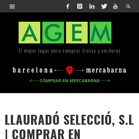
El mejor lugar para comprar frutas y verduras
<····· COMPRAR EN MERCABARNA ·····>
LLAURADÓ SELECCIÓ, S.L
| COMPRAR EN