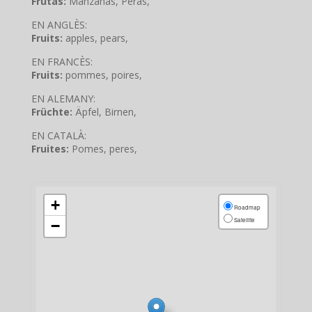
Frutas:
Manzanas, Peras,
EN ANGLÈS:
Fruits:
apples, pears,
EN FRANCÈS:
Fruits:
pommes, poires,
EN ALEMANY:
Früchte:
Äpfel, Birnen,
EN CATALÀ:
Fruites:
Pomes, peres,
+
Roadmap
Satellite
−