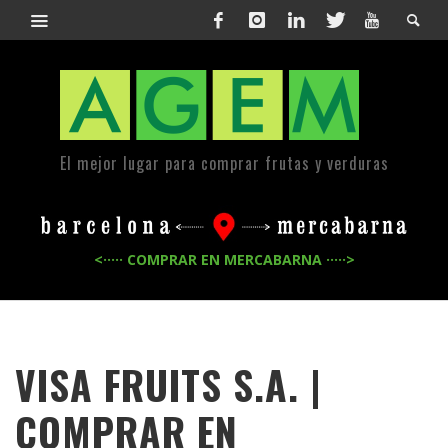
El mejor lugar para comprar frutas y verduras
<····· COMPRAR EN MERCABARNA ·····>
VISA FRUITS S.A. |
COMPRAR EN