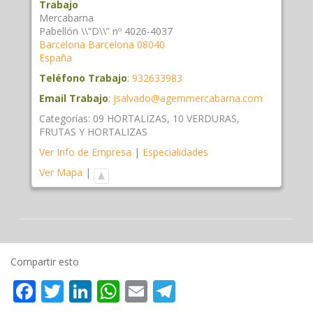
Trabajo
Mercabarna
Pabellón \\”D\\” nº 4026-4037
Barcelona
Barcelona
08040
España
Teléfono Trabajo
:
932633983
Email Trabajo
:
jsalvado@agemmercabarna.com
Categorías:
09 HORTALIZAS
,
10 VERDURAS
,
FRUTAS Y HORTALIZAS
Ver Info de Empresa
|
Especialidades
Ver Mapa
|
Compartir esto
Facebook
Twitter
LinkedIn
WhatsApp
Email
Telegram