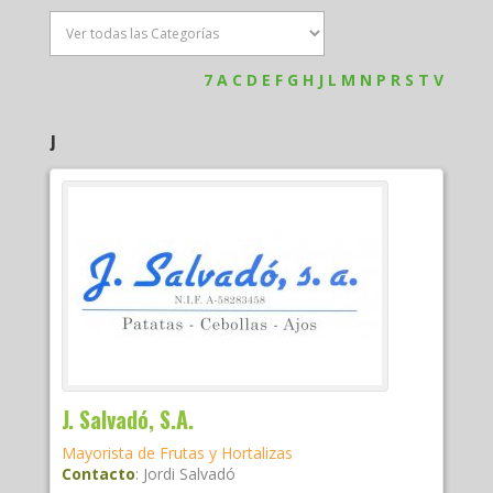
7
A
C
D
E
F
G
H
J
L
M
N
P
R
S
T
V
J
J. Salvadó, S.A.
Mayorista de Frutas y Hortalizas
Contacto
:
Jordi
Salvadó