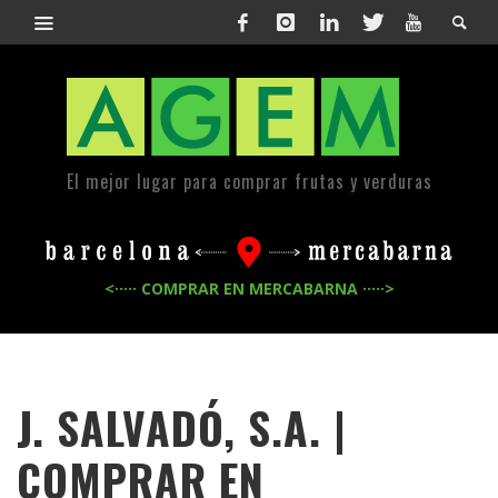
El mejor lugar para comprar frutas y verduras
<····· COMPRAR EN MERCABARNA ·····>
J. SALVADÓ, S.A. |
COMPRAR EN