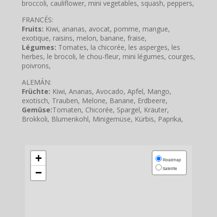
broccoli, cauliflower, mini vegetables, squash, peppers,
FRANCÉS:
Fruits:
Kiwi, ananas, avocat, pomme, mangue,
exotique, raisins, melon, banane, fraise,
Légumes:
Tomates, la chicorée, les asperges, les
herbes, le brocoli, le chou-fleur, mini légumes, courges,
poivrons,
ALEMÁN:
Früchte:
Kiwi, Ananas, Avocado, Apfel, Mango,
exotisch, Trauben, Melone, Banane, Erdbeere,
Gemüse:
Tomaten, Chicorée, Spargel, Kräuter,
Brokkoli, Blumenkohl, Minigemüse, Kürbis, Paprika,
+
Roadmap
Satellite
−