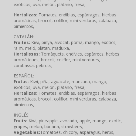
exóticos, uva, melón, plátano, fresa,
Hortalizas:
Tomates, endibias, espárragos, hierbas
aromáticas, brocoli, coliflor, mini verduras, calabaza,
pimientos,
CATALÁN:
Fruites:
Kiwi, pinya, alvocat, poma, mango, exòtics,
raïm, meló, plàtan, maduixa,
Hortalisses:
Tomàquets, endívies, espàrrecs, herbes
aromàtiques, brocoli, coliflor, mini verdures,
carabassa, pebrots,
ESPAÑOL:
Frutas:
Kiwi, piña, aguacate, manzana, mango,
exóticos, uva, melón, plátano, fresa,
Hortalizas:
Tomates, endibias, espárragos, hierbas
aromáticas, brocoli, coliflor, mini verduras, calabaza,
pimientos,
INGLÉS:
Fruits:
Kiwi, pineapple, avocado, apple, mango, exotic,
grapes, melon, banana, strawberry,
Vegetables:
Tomatoes, chicory, asparagus, herbs,