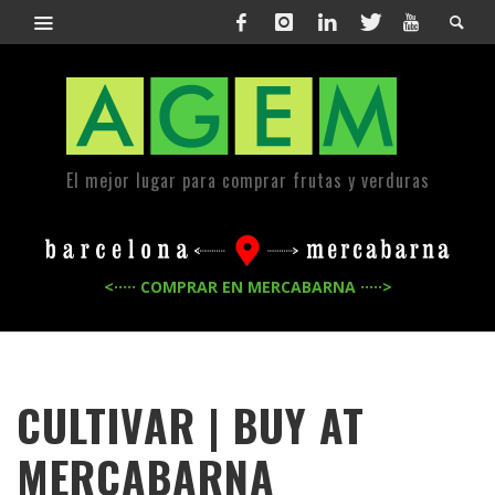
El mejor lugar para comprar frutas y verduras
<····· COMPRAR EN MERCABARNA ·····>
CULTIVAR | BUY AT
MERCABARNA