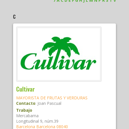
7
A
C
D
E
F
G
H
J
L
M
N
P
R
S
T
V
C
Cultivar
MAYORISTA DE FRUTAS Y VERDURAS
Contacto
:
Joan
Pascual
Trabajo
Mercabarna
Longitudinal 9, núm.39
Barcelona
Barcelona
08040