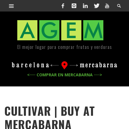
El mejor lugar para comprar frutas y verduras
<····· COMPRAR EN MERCABARNA ·····>
CULTIVAR | BUY AT
MERCABARNA