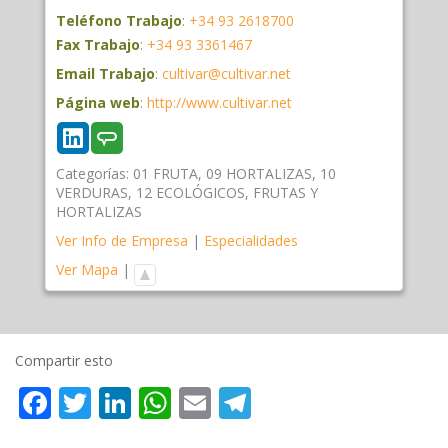
Teléfono Trabajo
:
+34 93 2618700
Fax Trabajo
:
+34 93 3361467
Email Trabajo
:
cultivar@cultivar.net
Página web
:
http://www.cultivar.net
Categorías:
01 FRUTA
,
09 HORTALIZAS
,
10
VERDURAS
,
12 ECOLÓGICOS
,
FRUTAS Y
HORTALIZAS
Ver Info de Empresa
|
Especialidades
Ver Mapa
|
Compartir esto
Facebook
Twitter
LinkedIn
WhatsApp
Email
Telegram