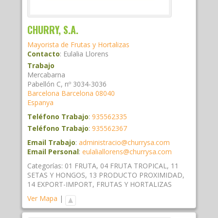
CHURRY, S.A.
Mayorista de Frutas y Hortalizas
Contacto
:
Eulalia
Llorens
Trabajo
Mercabarna
Pabellón C, nº 3034-3036
Barcelona
Barcelona
08040
Espanya
Teléfono Trabajo
:
935562335
Teléfono Trabajo
:
935562367
Email Trabajo
:
administracio@churrysa.com
Email Personal
:
eulaliallorens@churrysa.com
Categorías:
01 FRUTA
,
04 FRUTA TROPICAL
,
11
SETAS Y HONGOS
,
13 PRODUCTO PROXIMIDAD
,
14 EXPORT-IMPORT
,
FRUTAS Y HORTALIZAS
Ver Mapa
|