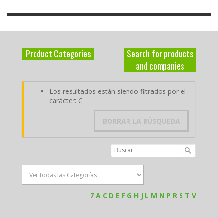
Product Categories
Search for products
and companies
Los resultados están siendo filtrados por el
carácter: C
BORRAR LA BÚSQUEDA
7
A
C
D
E
F
G
H
J
L
M
N
P
R
S
T
V