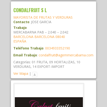
CONDALFRUIT S L
MAYORISTA DE FRUTAS Y VERDURAS
Contacto
:
JOSE
GARCIA
Trabajo
MERCABARNA PAB – 2.040 – 2.042
BARCELONA
BARCELONA
08040
ESPAÑA
Teléfono Trabajo
:
0034933352190
Email Trabajo
:
condalfruit@agemmercabarna.com
Categorías:
01 FRUTA
,
09 HORTALIZAS
,
10
VERDURAS
,
14 EXPORT-IMPORT
Ver Mapa
|