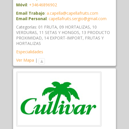
Móvil
:
+34646896902
Email Trabajo
:
a.capella@capellafruits.com
Email Personal
:
capellafruits.sergio@gmail.com
Categorías:
01 FRUTA
,
09 HORTALIZAS
,
10
VERDURAS
,
11 SETAS Y HONGOS
,
13 PRODUCTO
PROXIMIDAD
,
14 EXPORT-IMPORT
,
FRUTAS Y
HORTALIZAS
Especialidades
Ver Mapa
|