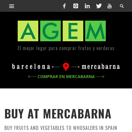
El mejor lugar para comprar frutas y verduras
<····· COMPRAR EN MERCABARNA ·····>
BUY AT MERCABARNA
BUY FRUITS AND VEGETABLES TO WHOSALERS IN SPAIN