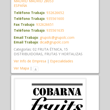
MADRID
MADRID
28053
ESPAÑA
Teléfono Trabajo
:
932626652
Teléfono Trabajo
:
935561600
Fax Trabajo
:
932626651
Teléfono Trabajo
:
935561635
Email Trabajo
:
grupolc@grupolc.com
Email Trabajo
:
dica@grupolc.com
Categorías:
02 FRUTA ÉTNICA
,
15
DISTRIBUIDORAS
,
FRUTAS Y HORTALIZAS
Ver Info de Empresa
|
Especialidades
Ver Mapa
|