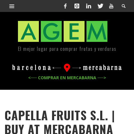
El mejor lugar para comprar frutas y verduras
<····· COMPRAR EN MERCABARNA ·····>
CAPELLA FRUITS S.L. |
BUY AT MERCABARNA