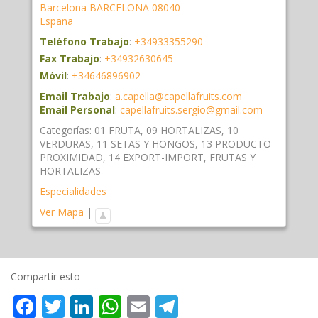
Barcelona
BARCELONA
08040
España
Teléfono Trabajo
:
+34933355290
Fax Trabajo
:
+34932630645
Móvil
:
+34646896902
Email Trabajo
:
a.capella@capellafruits.com
Email Personal
:
capellafruits.sergio@gmail.com
Categorías:
01 FRUTA
,
09 HORTALIZAS
,
10
VERDURAS
,
11 SETAS Y HONGOS
,
13 PRODUCTO
PROXIMIDAD
,
14 EXPORT-IMPORT
,
FRUTAS Y
HORTALIZAS
Especialidades
Ver Mapa
|
Compartir esto
Facebook
Twitter
LinkedIn
WhatsApp
Email
Telegram