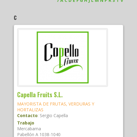
7
A
C
D
E
F
G
H
J
L
M
N
P
R
S
T
V
C
Capella Fruits S.L.
MAYORISTA DE FRUTAS, VERDURAS Y
HORTALIZAS
Contacto
:
Sergio
Capella
Trabajo
Mercabarna
Pabellón A 1038-1040