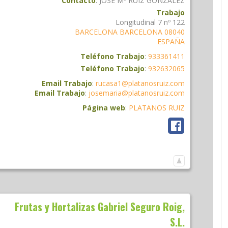
Contacto
:
JOSE Mª RUIZ GONZALEZ
Trabajo
Longitudinal 7 nº 122
BARCELONA
BARCELONA
08040
ESPAÑA
Teléfono Trabajo
:
933361411
Teléfono Trabajo
:
932632065
Email Trabajo
:
rucasa1@platanosruiz.com
Email Trabajo
:
josemaria@platanosruiz.com
Página web
:
PLATANOS RUIZ
Frutas y Hortalizas Gabriel Seguro Roig,
S.L.