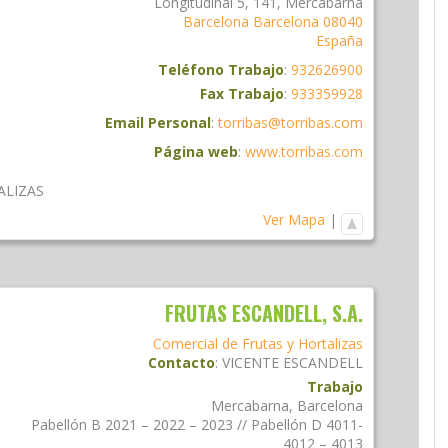
Longitudinal 5, 141, Mercabarna
Barcelona
Barcelona
08040
España
Teléfono Trabajo
:
932626900
Fax Trabajo
:
933359928
Email Personal
:
torribas@torribas.com
Página web
:
www.torribas.com
ALIZAS
Ver Mapa
|
FRUTAS ESCANDELL, S.A.
Comercial de Frutas y Hortalizas
Contacto
:
VICENTE
ESCANDELL
Trabajo
Mercabarna, Barcelona
Pabellón B 2021 – 2022 – 2023 // Pabellón D 4011-
4012 – 4013