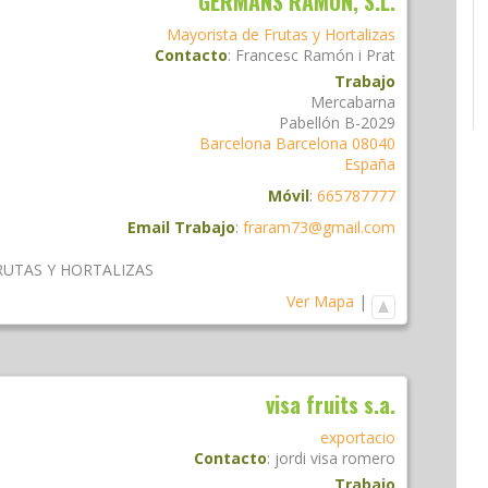
GERMANS RAMON, S.L.
Mayorista de Frutas y Hortalizas
Contacto
:
Francesc
Ramón i Prat
Trabajo
Mercabarna
Pabellón B-2029
Barcelona
Barcelona
08040
España
Móvil
:
665787777
Email Trabajo
:
fraram73@gmail.com
RUTAS Y HORTALIZAS
Ver Mapa
|
visa fruits s.a.
exportacio
Contacto
:
jordi
visa romero
Trabajo