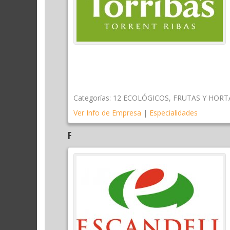
Categorías:
12 ECOLÓGICOS
,
FRUTAS Y HORT
Ver Info de Empresa
|
Especialidades
F