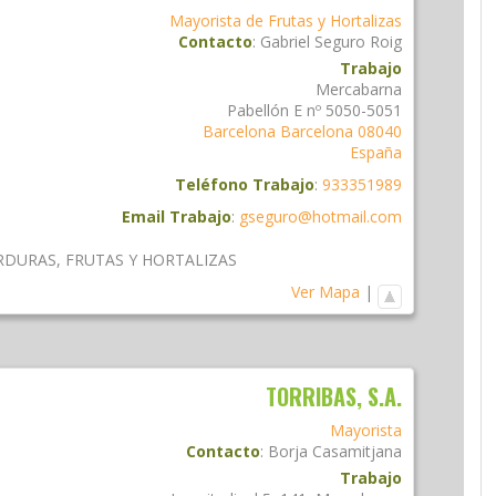
Mayorista de Frutas y Hortalizas
Contacto
:
Gabriel
Seguro Roig
Trabajo
Mercabarna
Pabellón E nº 5050-5051
Barcelona
Barcelona
08040
España
Teléfono Trabajo
:
933351989
Email Trabajo
:
gseguro@hotmail.com
ERDURAS
,
FRUTAS Y HORTALIZAS
Ver Mapa
|
TORRIBAS, S.A.
Mayorista
Contacto
:
Borja
Casamitjana
Trabajo