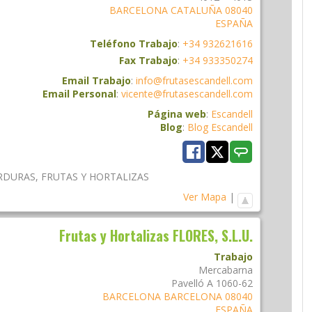
BARCELONA
CATALUÑA
08040
ESPAÑA
Teléfono Trabajo
:
+34 932621616
Fax Trabajo
:
+34 933350274
Email Trabajo
:
info@frutasescandell.com
Email Personal
:
vicente@frutasescandell.com
Página web
:
Escandell
Blog
:
Blog Escandell
ERDURAS
,
FRUTAS Y HORTALIZAS
Ver Mapa
|
Frutas y Hortalizas FLORES, S.L.U.
Trabajo
Mercabarna
Pavelló A 1060-62
BARCELONA
BARCELONA
08040
ESPAÑA