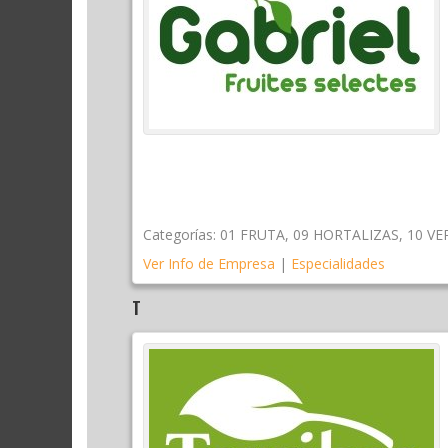
Categorías:
01 FRUTA
,
09 HORTALIZAS
,
10 V
Ver Info de Empresa
|
Especialidades
T