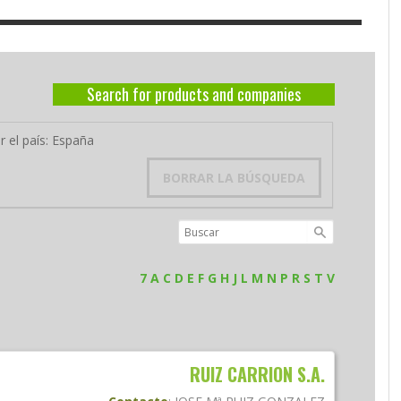
Search for products and companies
r el país: España
BORRAR LA BÚSQUEDA
7
A
C
D
E
F
G
H
J
L
M
N
P
R
S
T
V
RUIZ CARRION S.A.