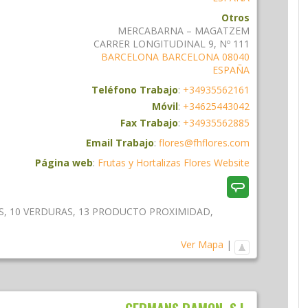
Otros
MERCABARNA – MAGATZEM
CARRER LONGITUDINAL 9, Nº 111
BARCELONA
BARCELONA
08040
ESPAÑA
Teléfono Trabajo
:
+34935562161
Móvil
:
+34625443042
Fax Trabajo
:
+34935562885
Email Trabajo
:
flores@fhflores.com
Página web
:
Frutas y Hortalizas Flores Website
S
,
10 VERDURAS
,
13 PRODUCTO PROXIMIDAD
,
Ver Mapa
|