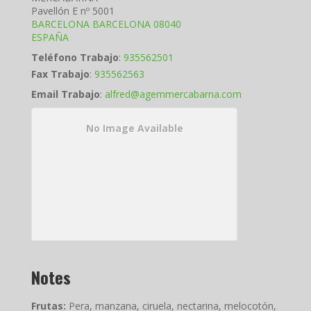
Pavellón E nº 5001
BARCELONA
BARCELONA
08040
ESPAÑA
Teléfono Trabajo
:
935562501
Fax Trabajo
:
935562563
Email Trabajo
:
alfred@agemmercabarna.com
No Image Available
Notes
Frutas:
Pera, manzana, ciruela, nectarina, melocotón,