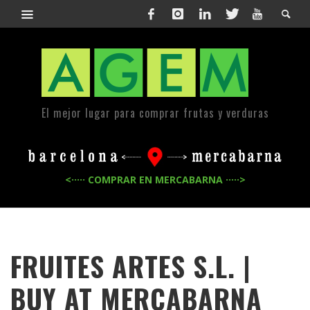
El mejor lugar para comprar frutas y verduras
<····· COMPRAR EN MERCABARNA ·····>
FRUITES ARTES S.L. |
BUY AT MERCABARNA