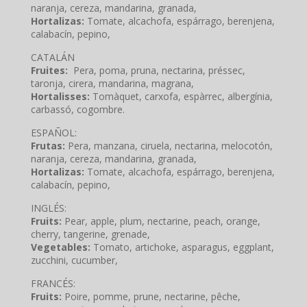
naranja, cereza, mandarina, granada,
Hortalizas:
Tomate, alcachofa, espárrago, berenjena,
calabacín, pepino,
CATALÁN
Fruites:
Pera, poma, pruna, nectarina, préssec,
taronja, cirera, mandarina, magrana,
Hortalisses:
Tomàquet, carxofa, espàrrec, albergínia,
carbassó, cogombre.
ESPAÑOL:
Frutas:
Pera, manzana, ciruela, nectarina, melocotón,
naranja, cereza, mandarina, granada,
Hortalizas:
Tomate, alcachofa, espárrago, berenjena,
calabacín, pepino,
INGLÉS:
Fruits:
Pear, apple, plum, nectarine, peach, orange,
cherry, tangerine, grenade,
Vegetables:
Tomato, artichoke, asparagus, eggplant,
zucchini, cucumber,
FRANCÉS:
Fruits:
Poire, pomme, prune, nectarine, pêche,