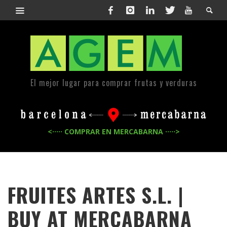
El mejor lugar para comprar frutas y verduras
<····· COMPRAR EN MERCABARNA ·····>
FRUITES ARTES S.L. |
BUY AT MERCABARNA