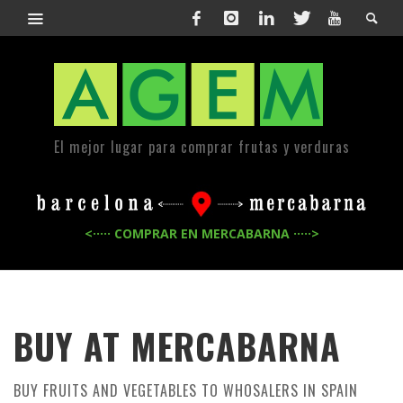
El mejor lugar para comprar frutas y verduras
<····· COMPRAR EN MERCABARNA ·····>
BUY AT MERCABARNA
BUY FRUITS AND VEGETABLES TO WHOSALERS IN SPAIN