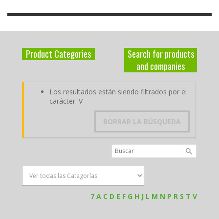
Product Categories
Search for products
and companies
Los resultados están siendo filtrados por el
carácter: V
BORRAR LA BÚSQUEDA
7
A
C
D
E
F
G
H
J
L
M
N
P
R
S
T
V