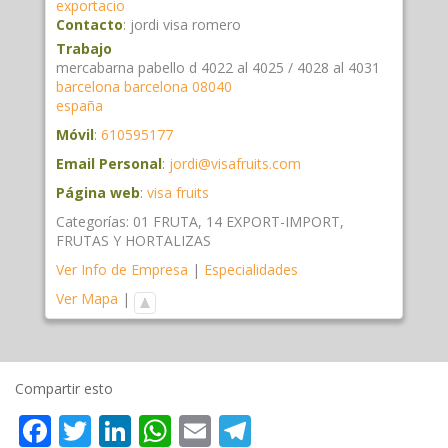
exportacio
Contacto
:
jordi
visa romero
Trabajo
mercabarna pabello d 4022 al 4025 / 4028 al 4031
barcelona
barcelona
08040
españa
Móvil
:
610595177
Email Personal
:
jordi@visafruits.com
Página web
:
visa fruits
Categorías:
01 FRUTA
,
14 EXPORT-IMPORT
,
FRUTAS Y HORTALIZAS
Ver Info de Empresa
|
Especialidades
Ver Mapa
|
Compartir esto
Facebook
Twitter
LinkedIn
WhatsApp
Email
Telegram