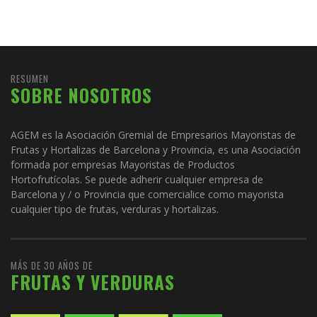
RESUMEN
SOBRE NOSOTROS
AGEM es la Asociación Gremial de Empresarios Mayoristas de
Frutas y Hortalizas de Barcelona y Provincia, es una Asociación
formada por empresas Mayoristas de Productos
Hortofrutícolas. Se puede adherir cualquier empresa de
Barcelona y / o Provincia que comercialice como mayorista
cualquier tipo de frutas, verduras y hortalizas.
MÁS DE 30 AÑOS DE
FRUTAS Y VERDURAS