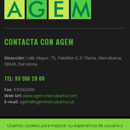
CONTACTA CON AGEM
Dirección:
Calle Mayor, 75, Pabellón G 2ª Planta, Mercabarna,
08040, Barcelona
TEL: 93 556 20 00
Fax:
935562006
Web Url:
www.agem.mercabarna.com
E-mail:
agem@agemmercabarna.cat
Usamos cookies para mejorar su experiencia de usuario y
Copyright © 2021.
AGEM
. Todos los derechos reservados. Diseño de