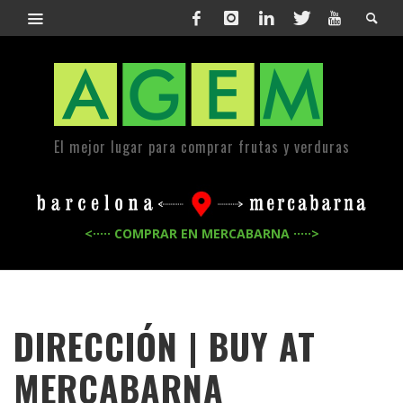
El mejor lugar para comprar frutas y verduras
<····· COMPRAR EN MERCABARNA ·····>
DIRECCIÓN | BUY AT
MERCABARNA