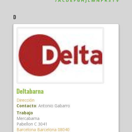
7
A
C
D
E
F
G
H
J
L
M
N
P
R
S
T
V
D
Deltabarna
Dirección
Contacto
:
Antonio
Gabarro
Trabajo
Mercabarna
Pabellon C 3041
Barcelona
Barcelona
08040