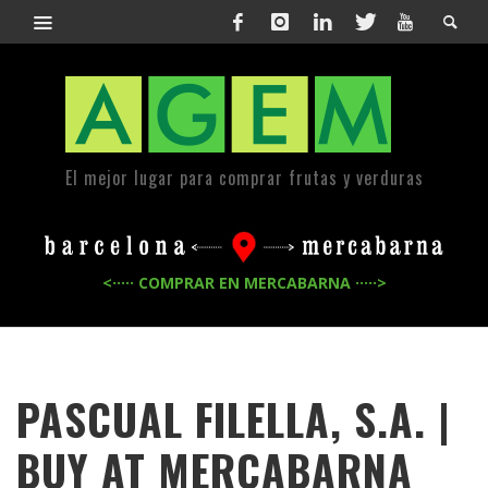
El mejor lugar para comprar frutas y verduras
<····· COMPRAR EN MERCABARNA ·····>
PASCUAL FILELLA, S.A. |
BUY AT MERCABARNA