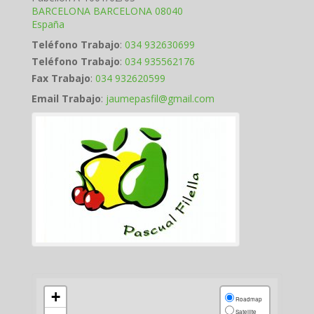
BARCELONA
BARCELONA
08040
España
Teléfono Trabajo
:
034 932630699
Teléfono Trabajo
:
034 935562176
Fax Trabajo
:
034 932620599
Email Trabajo
:
jaumepasfil@gmail.com
+
Roadmap
Satellite