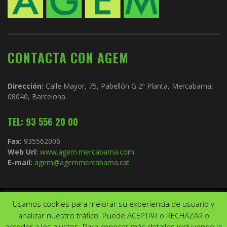
CONTACTA CON AGEM
Dirección:
Calle Mayor, 75, Pabellón G 2ª Planta, Mercabarna,
08040, Barcelona
TEL: 93 556 20 00
Fax:
935562006
Web Url:
www.agem.mercabarna.com
E-mail:
agem@agemmercabarna.cat
Usamos cookies para mejorar su experiencia de usuario y
Copyright © 2021.
AGEM
. Todos los derechos reservados. Diseño de
analizar nuestro tráfico. Puede ACEPTAR o RECHAZAR o
Aviso Legal
Política de privacidad
acceder a los ajustes. Para conocer más detalles incluyendo la