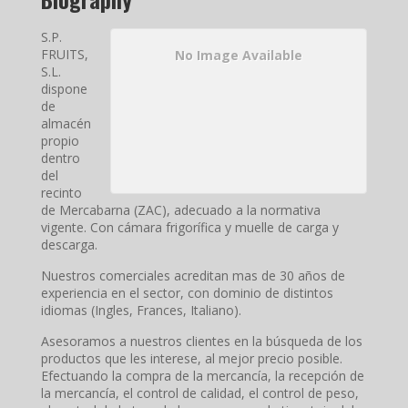
S.P.
FRUITS,
No Image Available
S.L.
dispone
de
almacén
propio
dentro
del
recinto
de Mercabarna (ZAC), adecuado a la normativa
vigente. Con cámara frigorífica y muelle de carga y
descarga.
Nuestros comerciales acreditan mas de 30 años de
experiencia en el sector, con dominio de distintos
idiomas (Ingles, Frances, Italiano).
Asesoramos a nuestros clientes en la búsqueda de los
productos que les interese, al mejor precio posible.
Efectuando la compra de la mercancía, la recepción de
la mercancía, el control de calidad, el control de peso,