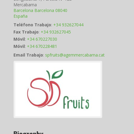
Mercabarna
Barcelona
Barcelona
08040
España
Teléfono Trabajo
:
+34 932627044
Fax Trabajo
:
+34 932627045
Móvil
:
+34 670227030
Móvil
:
+34 670228481
Email Trabajo
:
spfruits@agemmercabarna.cat
Biography