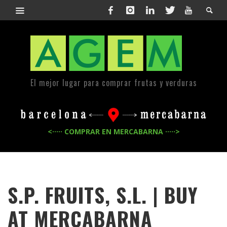
El mejor lugar para comprar frutas y verduras
<····· COMPRAR EN MERCABARNA ·····>
S.P. FRUITS, S.L. | BUY
AT MERCABARNA