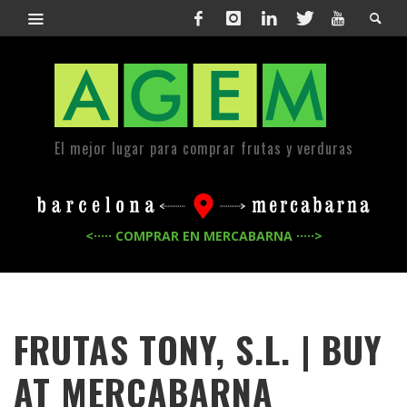
El mejor lugar para comprar frutas y verduras
<····· COMPRAR EN MERCABARNA ·····>
FRUTAS TONY, S.L. | BUY
AT MERCABARNA