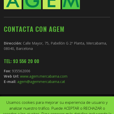
CONTACTA CON AGEM
Dirección:
Calle Mayor, 75, Pabellón G 2ª Planta, Mercabarna,
08040, Barcelona
TEL: 93 556 20 00
Fax:
935562006
Web Url:
www.agem.mercabarna.com
E-mail:
agem@agemmercabarna.cat
Usamos cookies para mejorar su experiencia de usuario y
Copyright © 2021.
AGEM
. Todos los derechos reservados. Diseño de
analizar nuestro tráfico. Puede ACEPTAR o RECHAZAR o
Aviso Legal
Política de privacidad
acceder a los ajustes. Para conocer más detalles incluyendo la