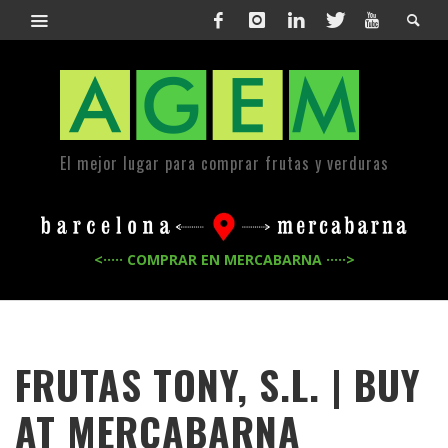
El mejor lugar para comprar frutas y verduras
<····· COMPRAR EN MERCABARNA ·····>
FRUTAS TONY, S.L. | BUY
AT MERCABARNA