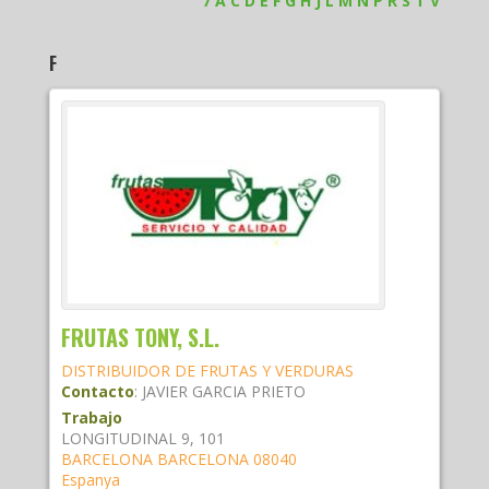
7
A
C
D
E
F
G
H
J
L
M
N
P
R
S
T
V
F
FRUTAS TONY, S.L.
DISTRIBUIDOR DE FRUTAS Y VERDURAS
Contacto
:
JAVIER
GARCIA PRIETO
Trabajo
LONGITUDINAL 9, 101
BARCELONA
BARCELONA
08040
Espanya