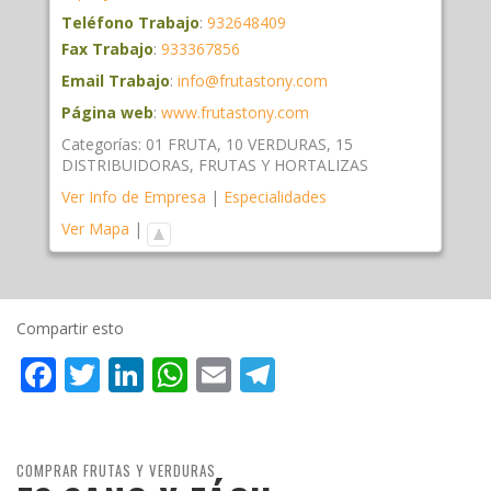
Teléfono Trabajo
:
932648409
Fax Trabajo
:
933367856
Email Trabajo
:
info@frutastony.com
Página web
:
www.frutastony.com
Categorías:
01 FRUTA
,
10 VERDURAS
,
15
DISTRIBUIDORAS
,
FRUTAS Y HORTALIZAS
Ver Info de Empresa
|
Especialidades
Ver Mapa
|
Compartir esto
Facebook
Twitter
LinkedIn
WhatsApp
Email
Telegram
COMPRAR FRUTAS Y VERDURAS