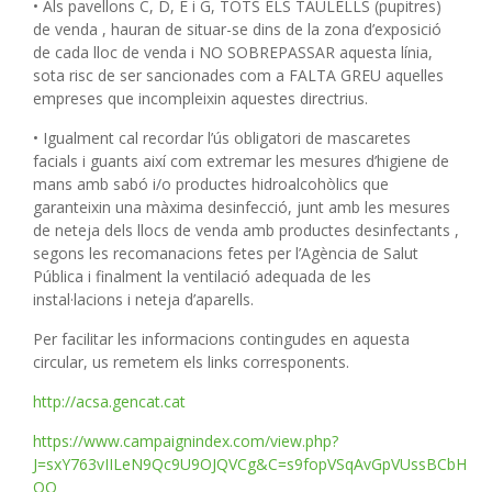
• Als pavellons C, D, E i G, TOTS ELS TAULELLS (pupitres)
de venda , hauran de situar-se dins de la zona d’exposició
de cada lloc de venda i NO SOBREPASSAR aquesta línia,
sota risc de ser sancionades com a FALTA GREU aquelles
empreses que incompleixin aquestes directrius.
• Igualment cal recordar l’ús obligatori de mascaretes
facials i guants així com extremar les mesures d’higiene de
mans amb sabó i/o productes hidroalcohòlics que
garanteixin una màxima desinfecció, junt amb les mesures
de neteja dels llocs de venda amb productes desinfectants ,
segons les recomanacions fetes per l’Agència de Salut
Pública i finalment la ventilació adequada de les
instal·lacions i neteja d’aparells.
Per facilitar les informacions contingudes en aquesta
circular, us remetem els links corresponents.
http://acsa.gencat.cat
https://www.campaignindex.com/view.php?
J=sxY763vIILeN9Qc9U9OJQVCg&C=s9fopVSqAvGpVUssBCbH
QQ