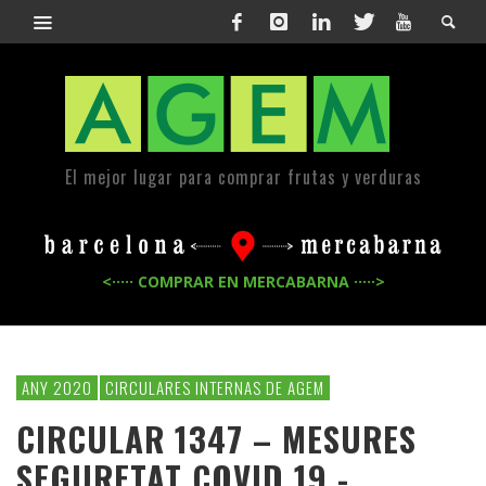
El mejor lugar para comprar frutas y verduras
<····· COMPRAR EN MERCABARNA ·····>
ANY 2020
CIRCULARES INTERNAS DE AGEM
CIRCULAR 1347 – MESURES
SEGURETAT COVID 19 -