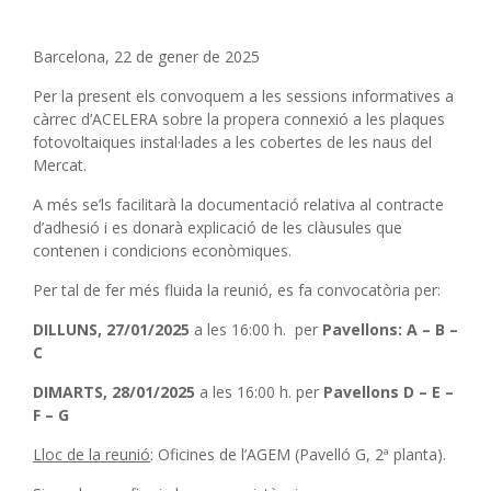
Barcelona, 22 de gener de 2025
Per la present els convoquem a les sessions informatives a
càrrec d’ACELERA sobre la propera connexió a les plaques
fotovoltaiques instal·lades a les cobertes de les naus del
Mercat.
A més se’ls facilitarà la documentació relativa al contracte
d’adhesió i es donarà explicació de les clàusules que
contenen i condicions econòmiques.
Per tal de fer més fluida la reunió, es fa convocatòria per:
DILLUNS, 27/01/2025
a les 16:00 h. per
Pavellons: A – B –
C
DIMARTS, 28/01/2025
a les 16:00 h. per
Pavellons D – E –
F – G
Lloc de la reunió
: Oficines de l’AGEM (Pavelló G, 2ª planta).