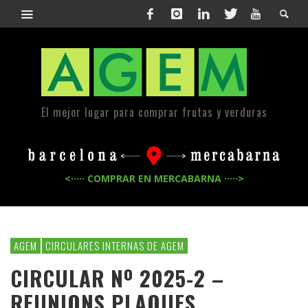
El mejor lugar para comprar frutas y verduras
<····· COMPRAR EN MERCABARNA ·····>
AGEM
CIRCULARES INTERNAS DE AGEM
CIRCULAR Nº 2025-2 –
REUNIONS PLAQUES