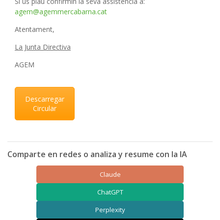
Si us plau confirmin la seva assistència a:
agem@agemmercabarna.cat
Atentament,
La Junta Directiva
AGEM
Descarregar
Circular
Comparte en redes o analiza y resume con la IA
Claude
ChatGPT
Perplexity