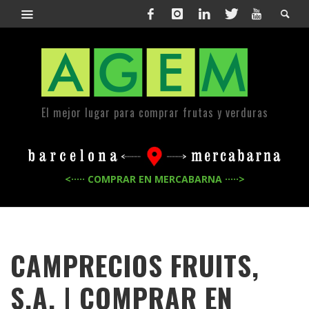
El mejor lugar para comprar frutas y verduras
<····· COMPRAR EN MERCABARNA ·····>
CAMPRECIOS FRUITS,
S.A. | COMPRAR EN