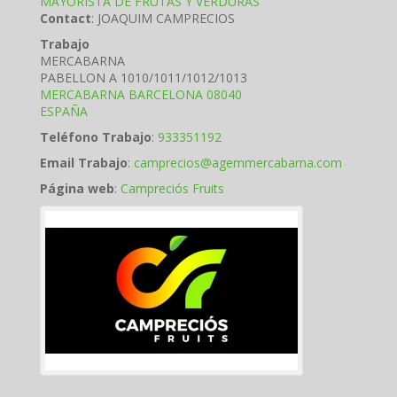
MAYORISTA DE FRUTAS Y VERDURAS
Contact
:
JOAQUIM
CAMPRECIOS
Trabajo
MERCABARNA
PABELLON A 1010/1011/1012/1013
MERCABARNA
BARCELONA
08040
ESPAÑA
Teléfono Trabajo
:
933351192
Email Trabajo
:
camprecios@agemmercabarna.com
Página web
:
Campreciós Fruits