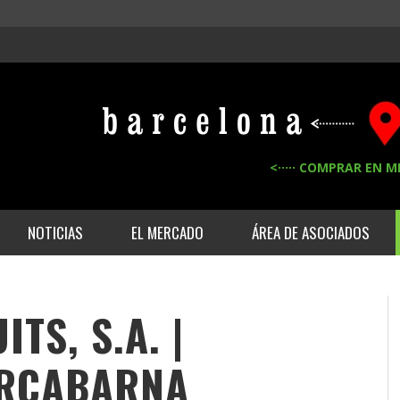
<····· COMPRAR EN M
NOTICIAS
EL MERCADO
ÁREA DE ASOCIADOS
TS, S.A. |
RCABARNA