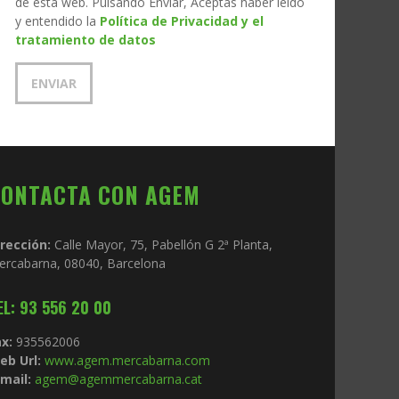
de esta web. Pulsando Enviar, Aceptas haber leído
y entendido la
Política de Privacidad y el
tratamiento de datos
CONTACTA CON AGEM
irección:
Calle Mayor, 75, Pabellón G 2ª Planta,
ercabarna, 08040, Barcelona
EL: 93 556 20 00
x:
935562006
eb Url:
www.agem.mercabarna.com
mail:
agem@agemmercabarna.cat