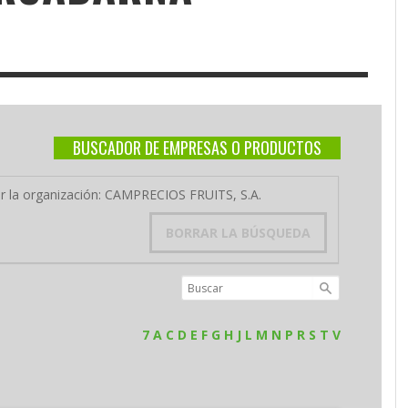
BUSCADOR DE EMPRESAS O PRODUCTOS
por la organización: CAMPRECIOS FRUITS, S.A.
BORRAR LA BÚSQUEDA
7
A
C
D
E
F
G
H
J
L
M
N
P
R
S
T
V