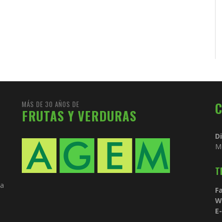
MÁS DE 30 AÑOS DE
FRUTAS Y VERDURAS
D
M
T
ia
Fa
W
E-