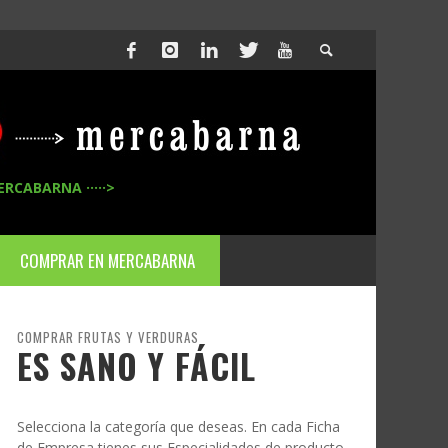
ERCABARNA ·····>
COMPRAR EN MERCABARNA
COMPRAR FRUTAS Y VERDURAS
ES SANO Y FÁCIL
Selecciona la categoría que deseas. En cada Ficha
de Empresa tienes sus Especialidades de producto