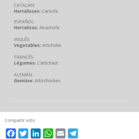
CATALÁN:
Hortalisses:
Carxofa
ESPAÑOL:
Hortalizas:
Alcachofa
INGLÉS:
Vegetables:
Artichoke
FRANCÉS:
Légumes:
L’artichaut
ALEMÁN:
Gemüse:
Artischocken
Compartir esto
Facebook
Twitter
LinkedIn
WhatsApp
Email
Telegram