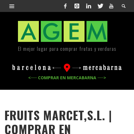
El mejor lugar para comprar frutas y verduras
<····· COMPRAR EN MERCABARNA ·····>
FRUITS MARCET,S.L. |
COMPRAR EN