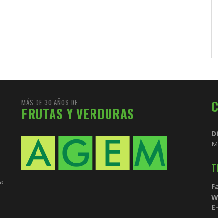
MÁS DE 30 AÑOS DE
FRUTAS Y VERDURAS
D
M
T
ia
Fa
W
E-