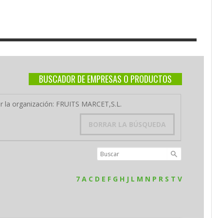
BUSCADOR DE EMPRESAS O PRODUCTOS
or la organización: FRUITS MARCET,S.L.
BORRAR LA BÚSQUEDA
7
A
C
D
E
F
G
H
J
L
M
N
P
R
S
T
V