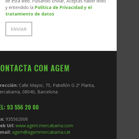
de esta web. Pulsando Enviar, Aceptas haber leído
y entendido la
Política de Privacidad y el
tratamiento de datos
CONTACTA CON AGEM
irección:
Calle Mayor, 75, Pabellón G 2ª Planta,
ercabarna, 08040, Barcelona
EL: 93 556 20 00
x:
935562006
eb Url:
www.agem.mercabarna.com
mail:
agem@agemmercabarna.cat