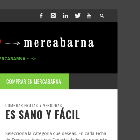
ERCABARNA ·····>
COMPRAR EN MERCABARNA
COMPRAR FRUTAS Y VERDURAS
ES SANO Y FÁCIL
Selecciona la categoría que deseas. En cada Ficha
de Empresa tienes sus Especialidades de producto