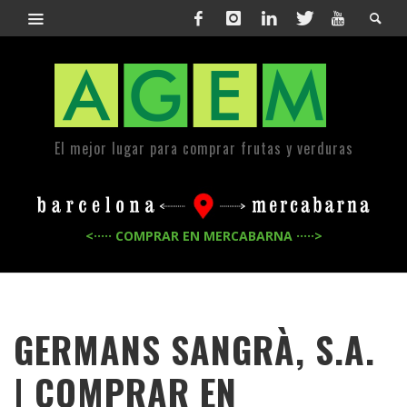
El mejor lugar para comprar frutas y verduras
<····· COMPRAR EN MERCABARNA ·····>
GERMANS SANGRÀ, S.A.
| COMPRAR EN