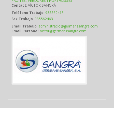
FRUITES, VERDURES I HORTALISSES
Contact
:
VÍCTOR
SANGRÀ
Teléfono Trabajo
:
935562418
Fax Trabajo
:
935562463
Email Trabajo
:
administracio@germanssangra.com
Email Personal
:
victor@germanssangra.com