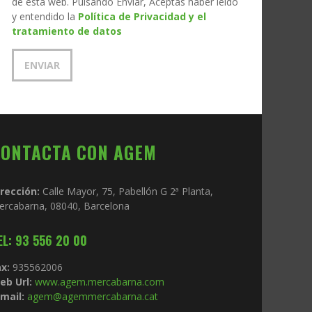
de esta web. Pulsando Enviar, Aceptas haber leído
y entendido la
Política de Privacidad y el
tratamiento de datos
CONTACTA CON AGEM
irección:
Calle Mayor, 75, Pabellón G 2ª Planta,
ercabarna, 08040, Barcelona
EL: 93 556 20 00
x:
935562006
eb Url:
www.agem.mercabarna.com
mail:
agem@agemmercabarna.cat