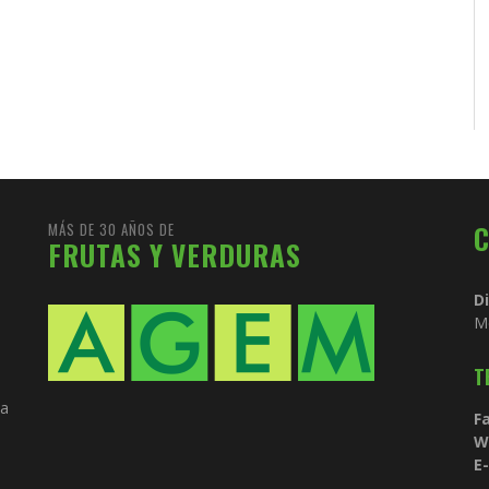
MÁS DE 30 AÑOS DE
FRUTAS Y VERDURAS
D
M
T
ia
Fa
W
E-