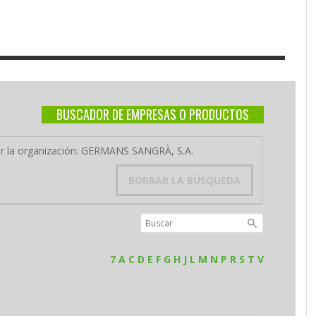
BUSCADOR DE EMPRESAS O PRODUCTOS
por la organización: GERMANS SANGRÀ, S.A.
BORRAR LA BÚSQUEDA
7
A
C
D
E
F
G
H
J
L
M
N
P
R
S
T
V