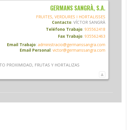
GERMANS SANGRÀ, S.A.
FRUITES, VERDURES I HORTALISSES
Contacto
:
VÍCTOR
SANGRÀ
Teléfono Trabajo
:
935562418
Fax Trabajo
:
935562463
Email Trabajo
:
administracio@germanssangra.com
Email Personal
:
victor@germanssangra.com
TO PROXIMIDAD
,
FRUTAS Y HORTALIZAS
am