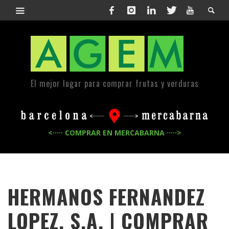
El mejor lugar para comprar frutas y verduras
<····· COMPRAR EN MERCABARNA ·····>
HERMANOS FERNANDEZ
LOPEZ, S.A. | COMPRAR