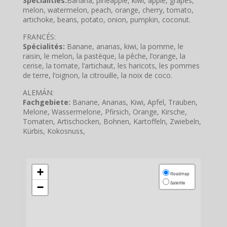
Specialities:
Banana, pineapple, kiwi, apple, grapes,
melon, watermelon, peach, orange, cherry, tomato,
artichoke, beans, potato, onion, pumpkin, coconut.
FRANCÉS:
Spécialités:
Banane, ananas, kiwi, la pomme, le
raisin, le melon, la pastèque, la pêche, l’orange, la
cerise, la tomate, l’artichaut, les haricots, les pommes
de terre, l’oignon, la citrouille, la noix de coco.
ALEMÁN:
Fachgebiete:
Banane, Ananas, Kiwi, Apfel, Trauben,
Melone, Wassermelone, Pfirsich, Orange, Kirsche,
Tomaten, Artischocken, Bohnen, Kartoffeln, Zwiebeln,
Kürbis, Kokosnuss,
+
Roadmap
Satellite
−