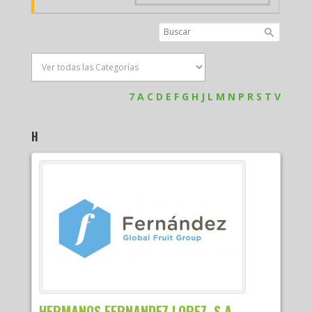
7
A
C
D
E
F
G
H
J
L
M
N
P
R
S
T
V
H
HERMANOS FERNANDEZ LOPEZ, S.A.