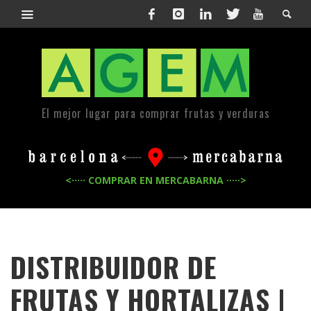
El mejor lugar para comprar frutas y verduras
<····· COMPRAR EN MERCABARNA ·····>
DISTRIBUIDOR DE
FRUTAS Y HORTALIZAS |