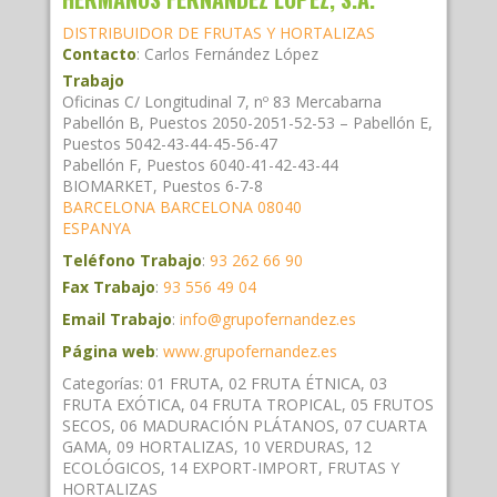
DISTRIBUIDOR DE FRUTAS Y HORTALIZAS
Contacto
:
Carlos
Fernández López
Trabajo
Oficinas C/ Longitudinal 7, nº 83 Mercabarna
Pabellón B, Puestos 2050-2051-52-53 – Pabellón E,
Puestos 5042-43-44-45-56-47
Pabellón F, Puestos 6040-41-42-43-44
BIOMARKET, Puestos 6-7-8
BARCELONA
BARCELONA
08040
ESPANYA
Teléfono Trabajo
:
93 262 66 90
Fax Trabajo
:
93 556 49 04
Email Trabajo
:
info@grupofernandez.es
Página web
:
www.grupofernandez.es
Categorías:
01 FRUTA
,
02 FRUTA ÉTNICA
,
03
FRUTA EXÓTICA
,
04 FRUTA TROPICAL
,
05 FRUTOS
SECOS
,
06 MADURACIÓN PLÁTANOS
,
07 CUARTA
GAMA
,
09 HORTALIZAS
,
10 VERDURAS
,
12
ECOLÓGICOS
,
14 EXPORT-IMPORT
,
FRUTAS Y
HORTALIZAS