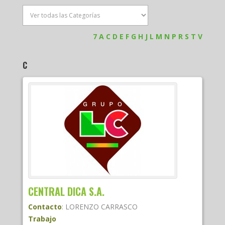
7
A
C
D
E
F
G
H
J
L
M
N
P
R
S
T
V
C
CENTRAL DICA S.A.
Contacto
:
LORENZO
CARRASCO
Trabajo