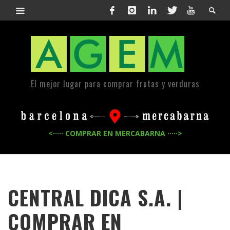
El mejor lugar para comprar frutas y verduras
<····· COMPRAR EN MERCABARNA ·····>
CENTRAL DICA S.A. |
COMPRAR EN