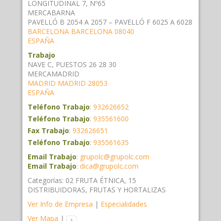
LONGITUDINAL 7, Nº65
MERCABARNA
PAVELLÓ B 2054 A 2057 – PAVELLÓ F 6025 A 6028
BARCELONA
BARCELONA
08040
ESPAÑA
Trabajo
NAVE C, PUESTOS 26 28 30
MERCAMADRID
MADRID
MADRID
28053
ESPAÑA
Teléfono Trabajo
:
932626652
Teléfono Trabajo
:
935561600
Fax Trabajo
:
932626651
Teléfono Trabajo
:
935561635
Email Trabajo
:
grupolc@grupolc.com
Email Trabajo
:
dica@grupolc.com
Categorías:
02 FRUTA ÉTNICA
,
15
DISTRIBUIDORAS
,
FRUTAS Y HORTALIZAS
Ver Info de Empresa
|
Especialidades
Ver Mapa
|